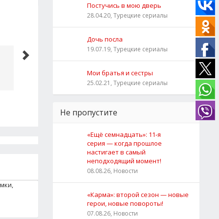
Постучись в мою дверь
28.04.20, Турецкие сериалы
Фрагмент №1
Дочь посла
19.07.19, Турецкие сериалы
Доверенное 555 серия
Мои братья и сестры
25.02.21, Турецкие сериалы
Не пропустите
«Ещё семнадцать»: 11‑я
серия — когда прошлое
настигает в самый
неподходящий момент!
08.08.26, Новости
мки,
«Карма»: второй сезон — новые
герои, новые повороты!
07.08.26, Новости