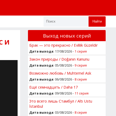
Найти
Выход новых серий
С И
Брак — это прекрасно / Evlilik Güzeldir
Дата выхода
: 17/08/2026 -
1 серия
Закон природы / Doğanın Kanunu
Дата выхода
: 05/08/2026 -
9 серия
Возможно любовь / Muhtemel Ask
Дата выхода
: 06/08/2026 -
8 серия
Ещё семнадцать / Daha 17
Дата выхода
: 09/08/2026 -
11 серия
Это всего лишь Стамбул / Altı Ustu
İstanbul
Дата выхода
: 03/08/2026 -
8 серия