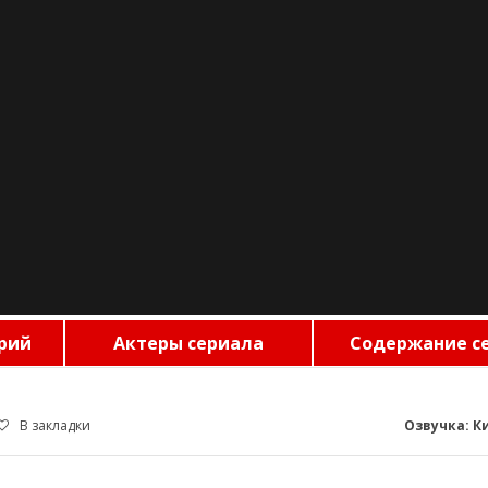
рий
Актеры сериала
Содержание с
В закладки
Озвучка: К