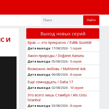
Найти
Выход новых серий
С И
Брак — это прекрасно / Evlilik Güzeldir
Дата выхода
: 17/08/2026 -
1 серия
Закон природы / Doğanın Kanunu
Дата выхода
: 05/08/2026 -
9 серия
Возможно любовь / Muhtemel Ask
Дата выхода
: 06/08/2026 -
8 серия
Ещё семнадцать / Daha 17
Дата выхода
: 02/08/2026 -
10 серия
Это всего лишь Стамбул / Altı Ustu
İstanbul
Дата выхода
: 03/08/2026 -
8 серия