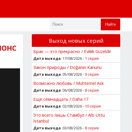
Найти
Выход новых серий
НОНС
Брак — это прекрасно / Evlilik Güzeldir
Дата выхода
: 17/08/2026 -
1 серия
Закон природы / Doğanın Kanunu
Дата выхода
: 05/08/2026 -
9 серия
Возможно любовь / Muhtemel Ask
Дата выхода
: 06/08/2026 -
8 серия
Ещё семнадцать / Daha 17
Дата выхода
: 02/08/2026 -
10 серия
Это всего лишь Стамбул / Altı Ustu
İstanbul
Дата выхода
: 03/08/2026 -
8 серия