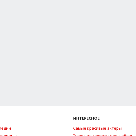
ИНТЕРЕСНОЕ
медии
Самые красивые актеры
елодрамы
Турецкие сериалы про любовь