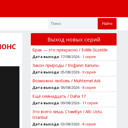
Найти
Выход новых серий
НОНС
Брак — это прекрасно / Evlilik Güzeldir
Дата выхода
: 17/08/2026 -
1 серия
Закон природы / Doğanın Kanunu
Дата выхода
: 05/08/2026 -
9 серия
Возможно любовь / Muhtemel Ask
Дата выхода
: 06/08/2026 -
8 серия
Ещё семнадцать / Daha 17
Дата выхода
: 09/08/2026 -
11 серия
Это всего лишь Стамбул / Altı Ustu
İstanbul
Дата выхода
: 03/08/2026 -
8 серия