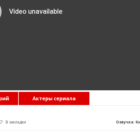
рий
Актеры сериала
В закладки
Озвучка: К