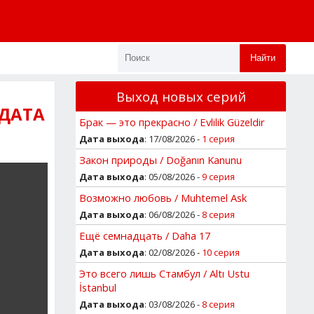
Найти
Выход новых серий
 ДАТА
Брак — это прекрасно / Evlilik Güzeldir
Дата выхода
: 17/08/2026 -
1 серия
Закон природы / Doğanın Kanunu
Дата выхода
: 05/08/2026 -
9 серия
Возможно любовь / Muhtemel Ask
Дата выхода
: 06/08/2026 -
8 серия
Ещё семнадцать / Daha 17
Дата выхода
: 02/08/2026 -
10 серия
Это всего лишь Стамбул / Altı Ustu
İstanbul
Дата выхода
: 03/08/2026 -
8 серия