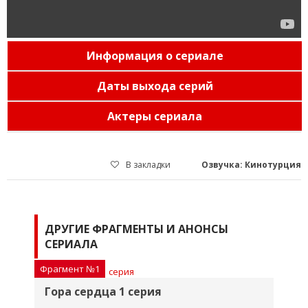
Информация о сериале
Даты выхода серий
Актеры сериала
В закладки
Озвучка: Кинотурция
ДРУГИЕ ФРАГМЕНТЫ И АНОНСЫ
СЕРИАЛА
Фрагмент №1
Фр
Гора сердца 1 серия
Г