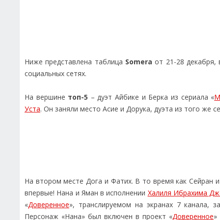
Ниже представлена ​​таблица
Somera
от 21-28 декабря,
социальных сетях.
На вершине
топ-5
– дуэт Айбике и Берка из сериала «
М
Уста
. Он заняли место Асие и Дорука, дуэта из того же 
На втором месте Дога и Фатих. В то время как Сейран и
впервые! Нана и Яман в исполнении
Халиля Ибрахима Дж
«
Доверенное
», транслируемом на экранах 7 канала, 
Персонаж «Нана» был включен в проект «
Доверенное
»