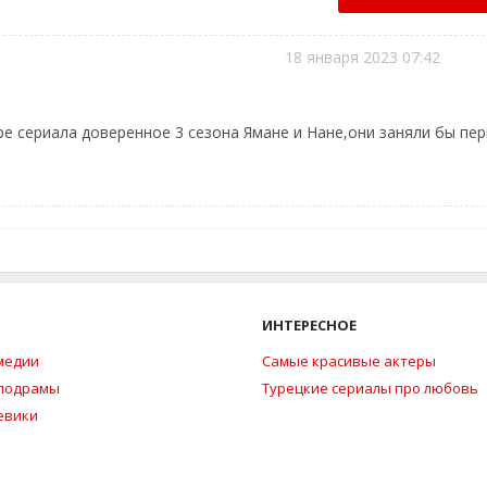
18 января 2023 07:42
ре сериала доверенное 3 сезона Ямане и Нане,они заняли бы пе
ИНТЕРЕСНОЕ
медии
Самые красивые актеры
елодрамы
Турецкие сериалы про любовь
евики