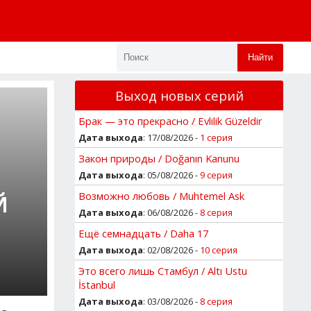
Найти
Выход новых серий
Брак — это прекрасно / Evlilik Güzeldir
Дата выхода
: 17/08/2026 -
1 серия
Закон природы / Doğanın Kanunu
Дата выхода
: 05/08/2026 -
9 серия
Возможно любовь / Muhtemel Ask
Й
Дата выхода
: 06/08/2026 -
8 серия
Ещё семнадцать / Daha 17
Дата выхода
: 02/08/2026 -
10 серия
Это всего лишь Стамбул / Altı Ustu
İstanbul
Дата выхода
: 03/08/2026 -
8 серия