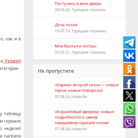
Постучись в мою дверь
28.04.20, Турецкие сериалы
Дочь посла
19.07.19, Турецкие сериалы
, как и в
Мои братья и сестры
25.02.21, Турецкие сериалы
и
Реджеп
атегории.
Не пропустите
«Карма»: второй сезон — новые
герои, новые повороты!
07.08.26, Новости
«Коралловый дворец»: новые
ту таблицу
подробности о самом
м сериале
ожидаемом сериале осени!
ю неделю!
07.08.26, Новости
а сыграла