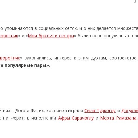
о упоминаются в социальных сетях, и о них делается множеств
воротник
» и «
Мои братья и сестры
» были очень популярны в п
воротник
» закончились, интерес к этим дуэтам, соответстве
е популярные пары»
.
и них - Дога и Фатих, которых сыграли
Сыла Туркоглу
и
Догука
ран и Ферит, в исполнении
Афры Сарачоглу
и
Мерта Рамазана