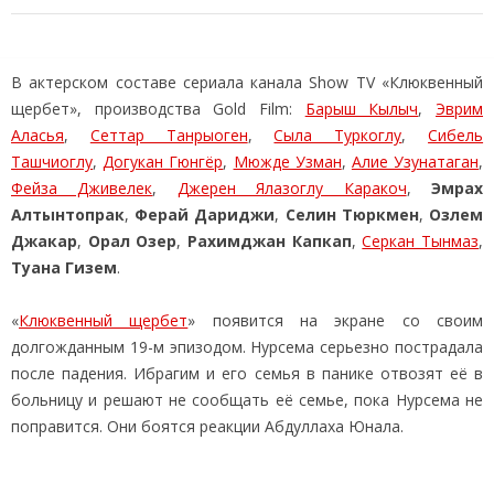
В актерском составе сериала канала Show TV «Клюквенный
щербет», производства Gold Film:
Барыш Кылыч
,
Эврим
Аласья
,
Сеттар Танрыоген
,
Сыла Туркоглу
,
Сибель
Ташчиоглу
,
Догукан Гюнгёр
,
Мюжде Узман
,
Алие Узунатаган
,
Фейза Дживелек
,
Джерен Ялазоглу Каракоч
,
Эмрах
Алтынтопрак
,
Ферай Дариджи
,
Селин Тюркмен
,
Озлем
Джакар
,
Орал Озер
,
Рахимджан Капкап
,
Серкан Тынмаз
,
Туана Гизем
.
«
Клюквенный щербет
» появится на экране со своим
долгожданным 19-м эпизодом. Нурсема серьезно пострадала
после падения. Ибрагим и его семья в панике отвозят её в
больницу и решают не сообщать её семье, пока Нурсема не
поправится. Они боятся реакции Абдуллаха Юнала.