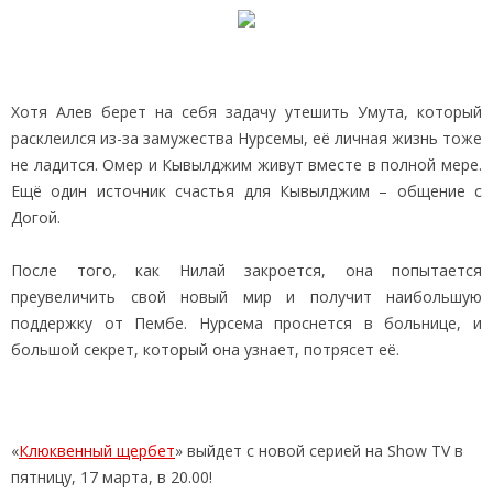
Хотя Алев берет на себя задачу утешить Умута, который
расклеился из-за замужества Нурсемы, её личная жизнь тоже
не ладится. Омер и Кывылджим живут вместе в полной мере.
Ещё один источник счастья для Кывылджим – общение с
Догой.
После того, как Нилай закроется, она попытается
преувеличить свой новый мир и получит наибольшую
поддержку от Пембе. Нурсема проснется в больнице, и
большой секрет, который она узнает, потрясет её.
«
Клюквенный щербет
» выйдет с новой серией на Show TV в
пятницу, 17 марта, в 20.00!