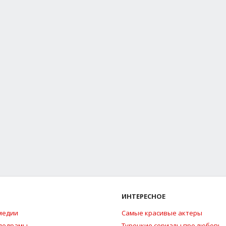
ИНТЕРЕСНОЕ
медии
Самые красивые актеры
елодрамы
Турецкие сериалы про любовь