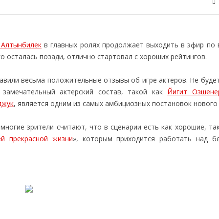
 Алтынбилек
в главных ролях продолжает выходить в эфир по 
го осталась позади, отлично стартовал с хороших рейтингов.
тавили весьма положительные отзывы об игре актеров. Не буде
ь замечательный актерский состав, такой как
Йигит Озшене
джук
, является одним из самых амбициозных постановок нового 
многие зрители считают, что в сценарии есть как хорошие, та
й прекрасной жизни
», которым приходится работать над б