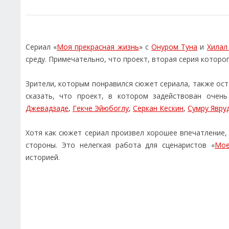
Сериал «
Моя прекрасная жизнь
» с
Онуром Туна
и
Хилал
среду. Примечательно, что проект, вторая серия которо
Зрители, которым понравился сюжет сериала, также ос
сказать, что проект, в котором задействован очен
Джевадзаде
,
Гекче Эйюбоглу
,
Серкан Кескин
,
Сумру Явру
Хотя как сюжет сериал произвел хорошее впечатление, 
стороны. Это нелегкая работа для сценаристов «
Мое
историей.