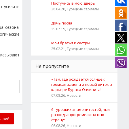
Постучись в мою дверь
т усилить
28.04.20, Турецкие сериалы
Дочь посла
а сезона.
19.07.19, Турецкие сериалы
огические
Мои братья и сестры
25.02.21, Турецкие сериалы
оказывают
Не пропустите
«Там, где рождается солнце»:
громкая замена и новый виток в
карьере Бурака Озчивита!
07.08.26, Новости
6 турецких знаменитостей, чьи
разводы прогремели на всю
тарий
страну!
06.08.26, Новости