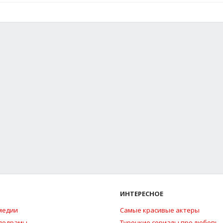
ИНТЕРЕСНОЕ
медии
Самые красивые актеры
елодрамы
Турецкие сериалы про любовь