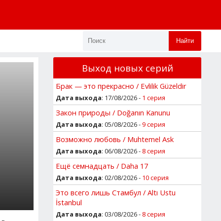
Найти
Выход новых серий
Брак — это прекрасно / Evlilik Güzeldir
Дата выхода
: 17/08/2026 -
1 серия
Закон природы / Doğanın Kanunu
Дата выхода
: 05/08/2026 -
9 серия
Возможно любовь / Muhtemel Ask
Дата выхода
: 06/08/2026 -
8 серия
Ещё семнадцать / Daha 17
Дата выхода
: 02/08/2026 -
10 серия
Это всего лишь Стамбул / Altı Ustu
İstanbul
Дата выхода
: 03/08/2026 -
8 серия