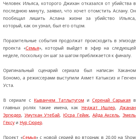
Человек Ильяса, которого Джихан отказался от убийства в
последнюю минуту, заявил, что хочет отомстить Аслану. Он
пообещал лишить Аслана жизни за убийство Ильяса,
который, как он узнал, был его отцом.
Поразительные события продолжат происходить в эпизоде
проекта «
Семья
», который выйдет в эфир на следующей
неделе, поскольку он шаг за шагом приближается к финалу.
Оригинальный сценарий сериала был написан Хаканом
Бономо, а режиссерами выступили Ахмет Катыксиз и Гекчен
Уста.
В сериале с
Кыванчем Татлытугом
и
Серенай Сарыкая
в
главных ролях такие имена, как
Неджат Ишлер
,
Джанан
Эргюдер
,
Умуткан Утебай
,
Юсра Гейик
,
Айда Аксель
,
Эмель
Гёксу
и
Нур Сюрер
.
Проект «
Семья
» с новой серией во вторник в 20.00 на Show