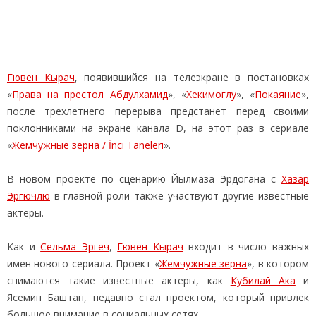
Гювен Кырач
, появившийся на телеэкране в постановках
«
Права на престол Абдулхамид
», «
Хекимоглу
», «
Покаяние
»,
после трехлетнего перерыва предстанет перед своими
поклонниками на экране канала D, на этот раз в сериале
«
Жемчужные зерна / İnci Taneleri
».
В новом проекте по сценарию Йылмаза Эрдогана с
Хазар
Эргючлю
в главной роли также участвуют другие известные
актеры.
Как и
Сельма Эргеч
,
Гювен Кырач
входит в число важных
имен нового сериала. Проект «
Жемчужные зерна
», в котором
снимаются такие известные актеры, как
Кубилай Ака
и
Ясемин Баштан, недавно стал проектом, который привлек
большое внимание в социальных сетях.