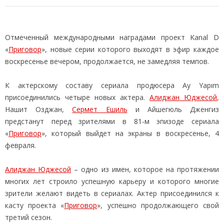
Отмеченный международными наградами проект Kanal D
«
Приговор
», новые серии которого выходят в эфир каждое
воскресенье вечером, продолжается, не замедляя темпов.
К актерскому составу сериала продюсера Ay Yapım
присоединились четыре новых актера.
Алиджан Юджесой
,
Нашит Озджан,
Сермет Ешиль
и Айшегюль Дженгиз
предстанут перед зрителями в 81-м эпизоде сериала
«
Приговор
», который выйдет на экраны в воскресенье, 4
февраля.
Алиджан Юджесой
– одно из имен, которое на протяжении
многих лет строило успешную карьеру и которого многие
зрители желают видеть в сериалах. Актер присоединился к
касту проекта «
Приговор
», успешно продолжающего свой
третий сезон.