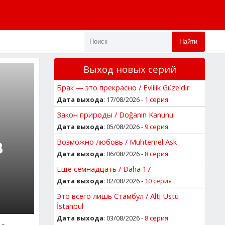
Найти
Выход новых серий
Брак — это прекрасно / Evlilik Güzeldir
Дата выхода
: 17/08/2026 -
1 серия
Закон природы / Doğanın Kanunu
Дата выхода
: 05/08/2026 -
9 серия
Возможно любовь / Muhtemel Ask
В
Дата выхода
: 06/08/2026 -
8 серия
Ещё семнадцать / Daha 17
Дата выхода
: 02/08/2026 -
10 серия
Это всего лишь Стамбул / Altı Ustu
İstanbul
Дата выхода
: 03/08/2026 -
8 серия