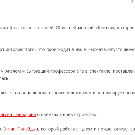
икой на сцене со своей 20-летней мечтой «Клетки», которая
ают историю того, что происходит в душе Неджата, опустошенн
ом Акалом и сыгравший профессора Яга в спектакле, поставле
лась.
елился, что очень доволен своим положением и не планирует во
Энгина Гюнайдина
о съемках в новых проектах.
в.
Энгин Гюнайдын
, который работает днем и ночью, описал с