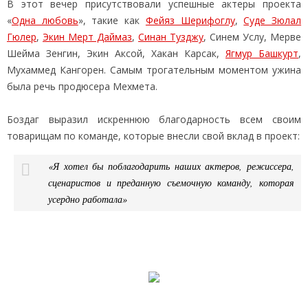
В этот вечер присутствовали успешные актеры проекта
«
Одна любовь
», такие как
Фейяз Шерифоглу
,
Суде Зюлал
Гюлер
,
Экин Мерт Даймаз
,
Синан Тузджу
, Синем Услу, Мерве
Шейма Зенгин, Экин Аксой, Хакан Карсак,
Ягмур Башкурт
,
Мухаммед Кангорен. Самым трогательным моментом ужина
была речь продюсера Мехмета.
Боздаг выразил искреннюю благодарность всем своим
товарищам по команде, которые внесли свой вклад в проект:
«Я хотел бы поблагодарить наших актеров, режиссера,
сценаристов и преданную съемочную команду, которая
усердно работала»