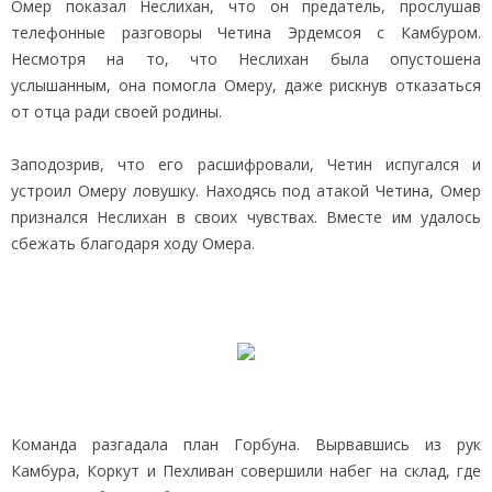
Омер показал Неслихан, что он предатель, прослушав
телефонные разговоры Четина Эрдемсоя с Камбуром.
Несмотря на то, что Неслихан была опустошена
услышанным, она помогла Омеру, даже рискнув отказаться
от отца ради своей родины.
Заподозрив, что его расшифровали, Четин испугался и
устроил Омеру ловушку. Находясь под атакой Четина, Омер
признался Неслихан в своих чувствах. Вместе им удалось
сбежать благодаря ходу Омера.
Команда разгадала план Горбуна. Вырвавшись из рук
Камбура, Коркут и Пехливан совершили набег на склад, где