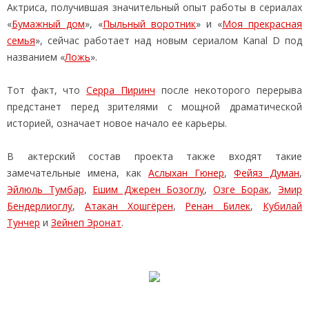
Актриса, получившая значительный опыт работы в сериалах
«
Бумажный дом
», «
Пыльный воротник
» и «
Моя прекрасная
семья
», сейчас работает над новым сериалом Kanal D под
названием «
Ложь
».
Тот факт, что
Серра Пиринч
после некоторого перерыва
предстанет перед зрителями с мощной драматической
историей, означает новое начало ее карьеры.
В актерский состав проекта также входят такие
замечательные имена, как
Аслыхан Гюнер
,
Фейяз Думан
,
Эйлюль Тумбар
,
Ешим Джерен Бозоглу
,
Озге Борак
,
Эмир
Бендерлиоглу
,
Атакан Хошгёрен
,
Ренан Билек
,
Кубилай
Тунчер
и
Зейнеп Эронат
.