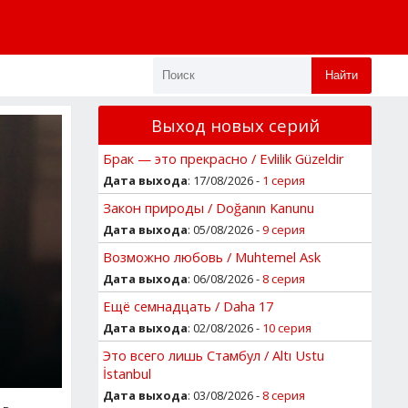
Найти
Выход новых серий
Брак — это прекрасно / Evlilik Güzeldir
Дата выхода
: 17/08/2026 -
1 серия
Закон природы / Doğanın Kanunu
Дата выхода
: 05/08/2026 -
9 серия
Возможно любовь / Muhtemel Ask
Дата выхода
: 06/08/2026 -
8 серия
Ещё семнадцать / Daha 17
Дата выхода
: 02/08/2026 -
10 серия
Это всего лишь Стамбул / Altı Ustu
İstanbul
Дата выхода
: 03/08/2026 -
8 серия