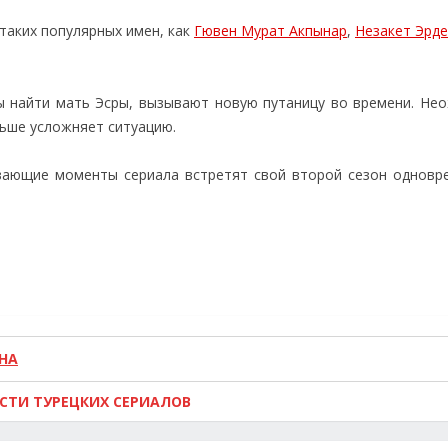
таких популярных имен, как
Гювен Мурат Акпынар
,
Незакет Эрд
бы найти мать Эсры, вызывают новую путаницу во времени. Не
льше усложняет ситуацию.
вающие моменты сериала встретят свой второй сезон одновр
НА
ОСТИ ТУРЕЦКИХ СЕРИАЛОВ