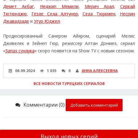
Демет Акбаг
,
Неджип Мемили
,
Мерич Арал
,
Серкай
Тютюнджю
,
Гёзде Седа Алтунер
,
Седа Тюркмен
,
Несрин
Джавадзаде
и
Угур Юджел
.
Продюсированный Санером Айяром, сценарий Мелис
Дживелек и Зейнеп Гюр, режиссер Алтан Донмез, сериал
«
Запах сундука
» скоро появится на Show TV с новым сезоном.
06.09.2024
1 035
0
АННА АЛЕКСЕЕВНА
ВСЕ НОВОСТИ ТУРЕЦКИХ СЕРИАЛОВ
Комментарии (0)
Добавить комментарий
Выход новых серий