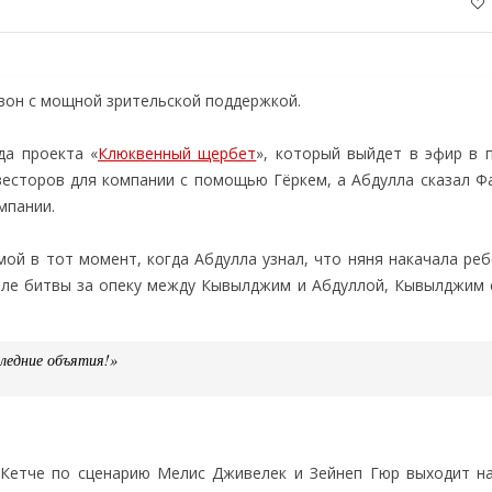
езон с мощной зрительской поддержкой.
да проекта «
Клюквенный щербет
», который выйдет в эфир в п
есторов для компании с помощью Гёркем, а Абдулла сказал Фа
мпании.
й в тот момент, когда Абдулла узнал, что няня накачала реб
ачале битвы за опеку между Кывылджим и Абдуллой, Кывылджим
ледние объятия!»
 Кетче по сценарию Мелис Дживелек и Зейнеп Гюр выходит н