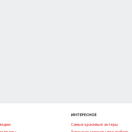
ИНТЕРЕСНОЕ
медии
Самые красивые актеры
елодрамы
Турецкие сериалы про любовь