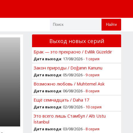
Найти
Выход новых серий
Брак — это прекрасно / Evlilik Güzeldir
Дата выхода
: 17/08/2026 -
1 серия
Закон природы / Doğanın Kanunu
Дата выхода
: 05/08/2026 -
9 серия
Возможно любовь / Muhtemel Ask
Дата выхода
: 06/08/2026 -
8 серия
Ещё семнадцать / Daha 17
Дата выхода
: 02/08/2026 -
10 серия
Это всего лишь Стамбул / Altı Ustu
İstanbul
Дата выхода
: 03/08/2026 -
8 серия