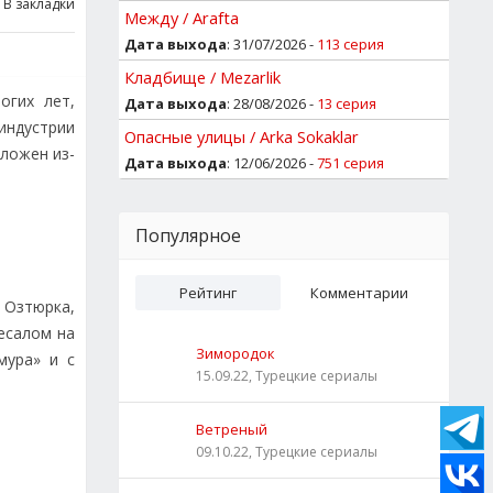
В закладки
Между / Arafta
Дата выхода
: 31/07/2026 -
113 серия
Кладбище / Mezarlik
огих лет,
Дата выхода
: 28/08/2026 -
13 серия
индустрии
Опасные улицы / Arka Sokaklar
ложен из-
Дата выхода
: 12/06/2026 -
751 серия
Популярное
Рейтинг
Комментарии
а Озтюрка,
есалом на
Зимородок
мура» и с
15.09.22, Турецкие сериалы
Ветреный
09.10.22, Турецкие сериалы