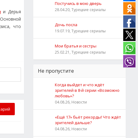
Постучись в мою дверь
28.04.20, Турецкие сериалы
н
и Дерья
 Основной
Дочь посла
зиса, что
19.07.19, Турецкие сериалы
Мои братья и сестры
25.02.21, Турецкие сериалы
Не пропустите
Когда выйдет и что ждёт
зрителей в 8-й серии «Возможно
любовь»?
04.08.26, Новости
тарий
«Ещё 17» бьёт рекорды! Что ждёт
зрителей дальше?
04.08.26, Новости