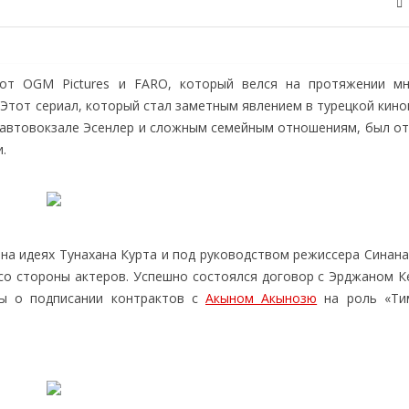
т OGM Pictures и FARO, который велся на протяжении мн
Этот сериал, который стал заметным явлением в турецкой кино
 автовокзале Эсенлер и сложным семейным отношениям, был от
.
 на идеях Тунахана Курта и под руководством режиссера Синан
 со стороны актеров. Успешно состоялся договор с Эрджаном К
ры о подписании контрактов с
Акыном Акынозю
на роль «Ти