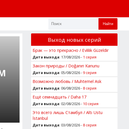
Найти
Выход новых серий
Брак — это прекрасно / Evlilik Güzeldir
Дата выхода
: 17/08/2026 -
1 серия
Закон природы / Doğanın Kanunu
ОМ
Дата выхода
: 05/08/2026 -
9 серия
Возможно любовь / Muhtemel Ask
Дата выхода
: 06/08/2026 -
8 серия
Ещё семнадцать / Daha 17
Дата выхода
: 02/08/2026 -
10 серия
Это всего лишь Стамбул / Altı Ustu
İstanbul
Дата выхода
: 03/08/2026 -
8 серия