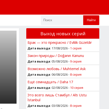
Найти
Выход новых серий
Брак — это прекрасно / Evlilik Güzeldir
Дата выхода
: 17/08/2026 -
1 серия
Закон природы / Doğanın Kanunu
Дата выхода
: 05/08/2026 -
9 серия
Возможно любовь / Muhtemel Ask
Дата выхода
: 06/08/2026 -
8 серия
Ещё семнадцать / Daha 17
Дата выхода
: 02/08/2026 -
10 серия
Это всего лишь Стамбул / Altı Ustu
İstanbul
Дата выхода
: 03/08/2026 -
8 серия