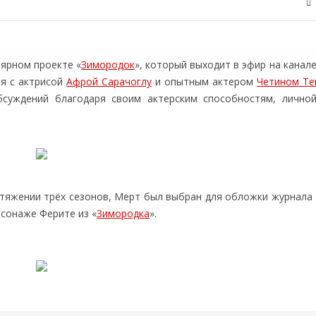
лярном проекте «
Зимородок
», который выходит в эфир на канале 
мя с актрисой
Афрой Сарачоглу
и опытным актером
Четином Те
бсуждений благодаря своим актерским способностям, лично
отяжении трёх сезонов, Мерт был выбран для обложки журнала 
сонаже Ферите из «
Зимородка
».