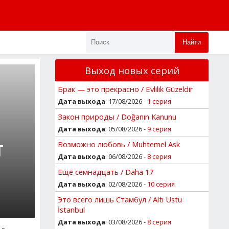
Найти
Выход новых серий
Брак — это прекрасно / Evlilik Güzeldir
Дата выхода
: 17/08/2026 -
1 серия
Закон природы / Doğanın Kanunu
Дата выхода
: 05/08/2026 -
9 серия
Возможно любовь / Muhtemel Ask
Т
Дата выхода
: 06/08/2026 -
8 серия
Ещё семнадцать / Daha 17
Дата выхода
: 02/08/2026 -
10 серия
Это всего лишь Стамбул / Altı Ustu
İstanbul
Дата выхода
: 03/08/2026 -
8 серия