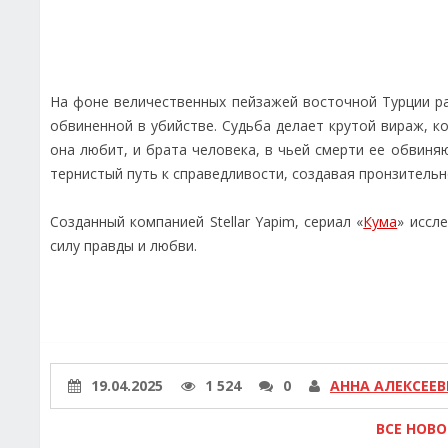
На фоне величественных пейзажей восточной Турции р
обвиненной в убийстве. Судьба делает крутой вираж, к
она любит, и брата человека, в чьей смерти ее обвиня
тернистый путь к справедливости, создавая пронзительн
Созданный компанией Stellar Yapim, сериал «
Кума
» иссл
силу правды и любви.
19.04.2025
1 524
0
АННА АЛЕКСЕЕВ
ВСЕ НОВ