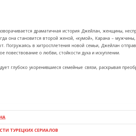
азворачивается драматичная история Джейлан, женщины, несп
огда она становится второй женой, «кумой», Карана – мужчины
ют. Погружаясь в хитросплетения новой семьи, Джейлан отправ
ое повествование о любви, стойкости духа и искуплении.
едует глубоко укоренившиеся семейные связи, раскрывая прео
НА
ОСТИ ТУРЕЦКИХ СЕРИАЛОВ