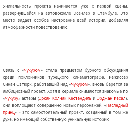
Уникальность проекта начинается уже с первой сцены,
развернувшейся на автовокзале Эсенлер в Стамбуле. Это
место задает особое настроение всей истории, добавляя
атмосферности повествованию.
Связь с «
Чукуром
» стала предметом бурного обсуждения
среди поклонников турецкого кинематографа. Режиссер
Синан Озтюрк, работавший над «
Чукуром
», вновь берется за
амбициозный проект. Хотя в сериале снимаются знакомые по
«
Чукуру
» актеры (
Эркан Колчак Кёстендиль
и
Эрджан Кесал
),
они воплощают совершенно новых персонажей. «
Наследный
принц
» – это самостоятельный проект, созданный в том же
духе, но имеющий собственную уникальную историю.