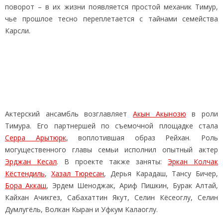
поворот – в их жизни появляется простой механик Тимур,
чье прошлое тесно переплетается с тайнами семейства
Карсли.
Актерский ансамбль возглавляет
Акын Акынозю
в роли
Тимура. Его партнершей по съемочной площадке стала
Серра Арытюрк
, воплотившая образ Рейхан. Роль
могущественного главы семьи исполнил опытный актер
Эрджан Кесал
. В проекте также заняты:
Эркан Колчак
Кёстендиль
,
Хазал Тюресан
, Дерья Карадаш, Тансу Бичер,
Бора Аккаш
, Эрдем Шеноджак, Ариф Пишкин, Бурак Алтай,
Кайхан Ачикгез, Сабахаттин Якут, Селин Кёсеоглу, Селин
Думлугёль, Волкан Кыран и Уфкум Калаоглу.