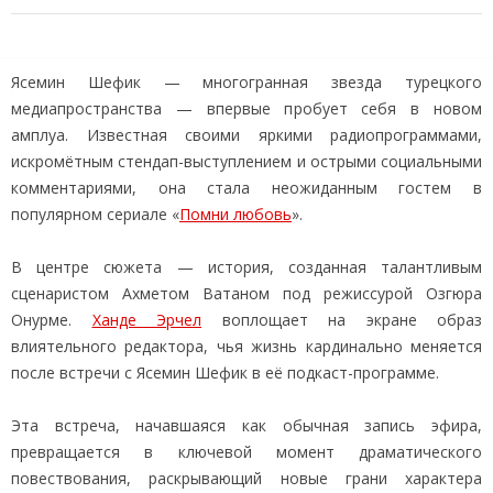
Ясемин Шефик — многогранная звезда турецкого
медиапространства — впервые пробует себя в новом
амплуа. Известная своими яркими радиопрограммами,
искромётным стендап-выступлением и острыми социальными
комментариями, она стала неожиданным гостем в
популярном сериале «
Помни любовь
».
В центре сюжета — история, созданная талантливым
сценаристом Ахметом Ватаном под режиссурой Озгюра
Онурме.
Ханде Эрчел
воплощает на экране образ
влиятельного редактора, чья жизнь кардинально меняется
после встречи с Ясемин Шефик в её подкаст-программе.
Эта встреча, начавшаяся как обычная запись эфира,
превращается в ключевой момент драматического
повествования, раскрывающий новые грани характера