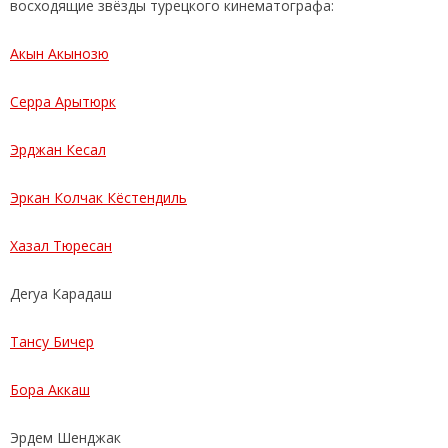
восходящие звёзды турецкого кинематографа:
Акын Акынозю
Серра Арытюрк
Эрджан Кесал
Эркан Колчак Кёстендиль
Хазал Тюресан
Дerya Карадаш
Тансу Бичер
Бора Аккаш
Эрдем Шенджак