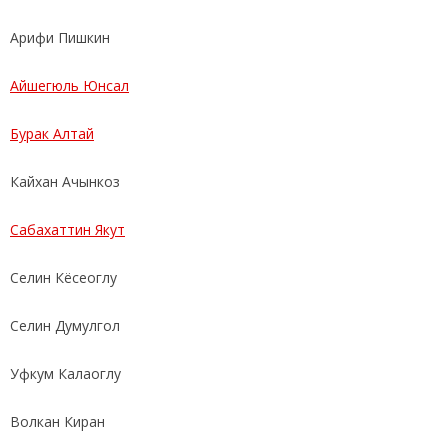
Арифи Пишкин
Айшегюль Юнсал
Бурак Алтай
Кайхан Ачынкоз
Сабахаттин Якут
Селин Кёсеоглу
Селин Думулгол
Уфкум Калаоглу
Волкан Киран