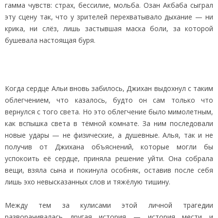
гамма чувств: страх, бессилие, мольба. Озан Акбаба сыграл
эту сцену так, что у зрителей перехватывало дыхание — ни
крика, ни слёз, лишь застывшая маска боли, за которой
бушевала настоящая буря.
Когда сердце Альи вновь забилось, Джихан выдохнул с таким
облегчением, что казалось, будто он сам только что
вернулся с того света. Но это облегчение было мимолетным,
как вспышка света в тёмной комнате. За ним последовали
новые удары — не физические, а душевные. Алья, так и не
получив от Джихана объяснений, которые могли бы
успокоить её сердце, приняла решение уйти. Она собрала
вещи, взяла сына и покинула особняк, оставив после себя
лишь эхо невысказанных слов и тяжёлую тишину.
Между тем за кулисами этой личной трагедии
разворачивалась другая история — история мести и