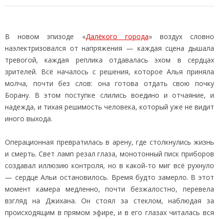
В новом эпизоде «
Далёкого города
» воздух словно
наэлектризовался от напряжения — каждая сцена дышала
тревогой, каждая реплика отдавалась эхом в сердцах
зрителей. Всё началось с решения, которое Алья приняла
молча, почти без слов: она готова отдать свою почку
Борану. В этом поступке слились воедино и отчаяние, и
надежда, и тихая решимость человека, который уже не видит
иного выхода.
Операционная превратилась в арену, где столкнулись жизнь
и смерть. Свет ламп резал глаза, монотонный писк приборов
создавал иллюзию контроля, но в какой‑то миг всё рухнуло
— сердце Альи остановилось. Время будто замерло. В этот
момент камера медленно, почти безжалостно, перевела
взгляд на Джихана. Он стоял за стеклом, наблюдая за
происходящим в прямом эфире, и в его глазах читалась вся