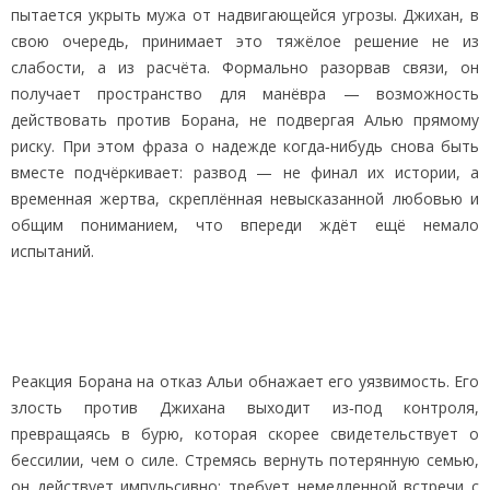
пытается укрыть мужа от надвигающейся угрозы. Джихан, в
свою очередь, принимает это тяжёлое решение не из
слабости, а из расчёта. Формально разорвав связи, он
получает пространство для манёвра — возможность
действовать против Борана, не подвергая Алью прямому
риску. При этом фраза о надежде когда‑нибудь снова быть
вместе подчёркивает: развод — не финал их истории, а
временная жертва, скреплённая невысказанной любовью и
общим пониманием, что впереди ждёт ещё немало
испытаний.
Реакция Борана на отказ Альи обнажает его уязвимость. Его
злость против Джихана выходит из‑под контроля,
превращаясь в бурю, которая скорее свидетельствует о
бессилии, чем о силе. Стремясь вернуть потерянную семью,
он действует импульсивно: требует немедленной встречи с