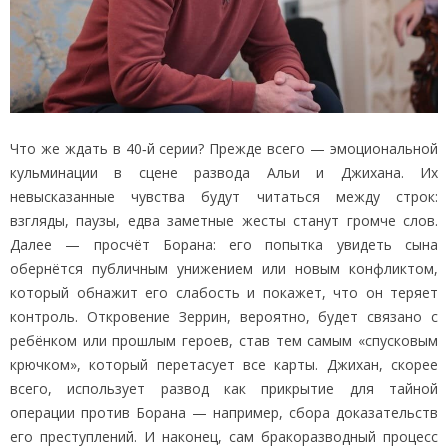
Что же ждать в 40‑й серии? Прежде всего — эмоциональной
кульминации в сцене развода Альи и Джихана. Их
невысказанные чувства будут читаться между строк:
взгляды, паузы, едва заметные жесты станут громче слов.
Далее — просчёт Борана: его попытка увидеть сына
обернётся публичным унижением или новым конфликтом,
который обнажит его слабость и покажет, что он теряет
контроль. Откровение Зеррин, вероятно, будет связано с
ребёнком или прошлым героев, став тем самым «спусковым
крючком», который перетасует все карты. Джихан, скорее
всего, использует развод как прикрытие для тайной
операции против Борана — например, сбора доказательств
его преступлений. И наконец, сам бракоразводный процесс