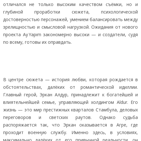
отличался не только высоким качеством съёмки, но и
глубиной проработки сюжета, психологической
достоверностью персонажей, умением балансировать между
зрелищностью и смысловой нагрузкой. Ожидания от нового
проекта Ay Yapım закономерно высоки — и создатели, судя
по всему, готовы их оправдать.
В центре сюжета — история любви, которая рождается в
обстоятельствах, далёких от романтической идиллии.
Главный герой, Эркан Алдур, принадлежит к богатейшей и
влиятельнейшей семье, управляющей холдингом Aldur. Его
жизнь — это мир престижных кварталов Стамбула, деловых
переговоров и светских раутов. Однако судьба
распоряжается так, что Эркан оказывается в Агре, где
проходит военную службу. Именно здесь, в условиях,
максимально далёких от его привычной реальности, он