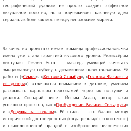
географический дуализм не просто создаёт эффектное
визуальное полотно, но и подчёркивает ключевую идею
сериала: любовь как мост между непохожими мирами.
За качество проекта отвечает команда профессионалов, чьи
имена уже стали гарантией высокого уровня. Режиссёром
выступает Гёкчен Уста — мастер, умеющий сочетать
эмоциональную глубину с динамичным повествованием. Её
работы («
Семья
», «
Жестокий Стамбул
», «
Госпожа Фазилет и
её дочери
») отличаются вниманием к деталям, умением
раскрывать характеры персонажей через их поступки и
диалоги. Сценарий пишет Йешим Аслан, автор таких
успешных проектов, как «
Пробуждение: Великие Сельджуки
»
и «
Девушка за стеклом
». Её стиль — это баланс между
исторической достоверностью (когда речь идёт о контексте)
и психологической правдой в изображении человеческих