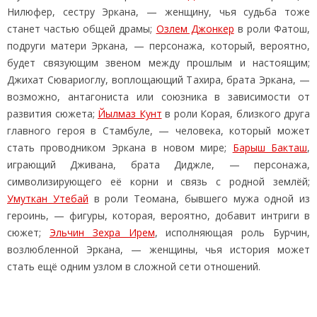
Нилюфер, сестру Эркана, — женщину, чья судьба тоже
станет частью общей драмы;
Озлем Джонкер
в роли Фатош,
подруги матери Эркана, — персонажа, который, вероятно,
будет связующим звеном между прошлым и настоящим;
Джихат Сювариоглу, воплощающий Тахира, брата Эркана, —
возможно, антагониста или союзника в зависимости от
развития сюжета;
Йылмаз Кунт
в роли Корая, близкого друга
главного героя в Стамбуле, — человека, который может
стать проводником Эркана в новом мире;
Барыш Бакташ
,
играющий Дживана, брата Диджле, — персонажа,
символизирующего её корни и связь с родной землёй;
Умуткан Утебай
в роли Теомана, бывшего мужа одной из
героинь, — фигуры, которая, вероятно, добавит интриги в
сюжет;
Эльчин Зехра Ирем
, исполняющая роль Бурчин,
возлюбленной Эркана, — женщины, чья история может
стать ещё одним узлом в сложной сети отношений.