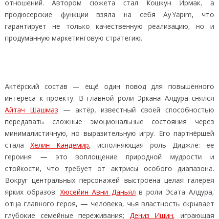
отношений. Автором сюжета стал Кошкун Ирмак, а
продюсерские функции взяла на себя Ay Yapım, что
гарантирует не только качественную реализацию, но и
продуманную маркетинговую стратегию.
Актёрский состав — ещё один повод для повышенного
интереса к проекту. В главной роли Эркана Алдура снялся
Айтач Шашмаз
— актёр, известный своей способностью
передавать сложные эмоциональные состояния через
минималистичную, но выразительную игру. Его партнёршей
стала
Хелин Кандемир
, исполняющая роль Диджле: её
героиня — это воплощение природной мудрости и
стойкости, что требует от актрисы особого диапазона.
Вокруг центральных персонажей выстроена целая галерея
ярких образов:
Хюсейин Авни Даньял
в роли Эсата Алдура,
отца главного героя, — человека, чья властность скрывает
глубокие семейные переживания;
Дениз Ишин
, играющая