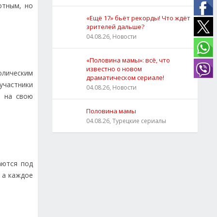
отным, но
«Ещё 17» бьёт рекорды! Что ждёт
зрителей дальше?
04.08.26, Новости
«Половина мамы»: всё, что
известно о новом
олическим
драматическом сериале!
участники
04.08.26, Новости
ь на свою
Половина мамы
04.08.26, Турецкие сериалы
аются под
 а каждое