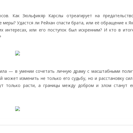
осов. Как Зюльфикяр Карслы отреагирует на предательств
 меры? Удастся ли Рейхан спасти брата, или её обращение к Я
х интересах, или его поступок был искренним? И кто в итог
?
 сила — в умении сочетать личную драму с масштабными поли
 может изменить не только его судьбу, но и расстановку сил 
дут только расти, а границы между добром и злом станут 