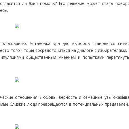
согласится ли Яхья помочь? Его решение может стать повор
есы.
голосованию. Установка урн для выборов становится симв
есто того чтобы сосредоточиться на диалоге с избирателями, 
анипуляциями общественным мнением и попытками перетянут
еческие отношения. Любовь, верность и семейные узы оказыв
самые близкие люди превращаются в потенциальных предателей,