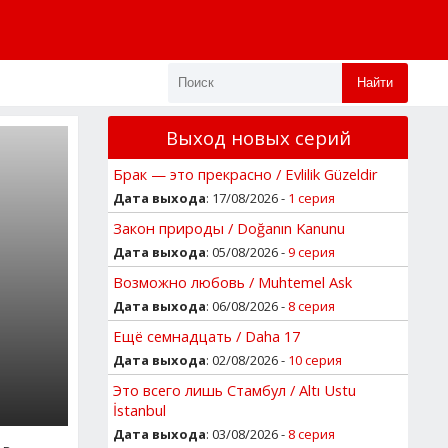
Найти
Выход новых серий
Брак — это прекрасно / Evlilik Güzeldir
Дата выхода
: 17/08/2026 -
1 серия
Закон природы / Doğanın Kanunu
Дата выхода
: 05/08/2026 -
9 серия
Возможно любовь / Muhtemel Ask
Дата выхода
: 06/08/2026 -
8 серия
Ещё семнадцать / Daha 17
Дата выхода
: 02/08/2026 -
10 серия
Это всего лишь Стамбул / Altı Ustu
İstanbul
Дата выхода
: 03/08/2026 -
8 серия