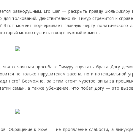
таётся равнодушным. Его шаг — раскрыть правду Зюльфикяру
о для толкований. Действительно ли Тимур стремится к справе
х? Этот момент подчёркивает главную черту политического 
 который можно пустить в ход в нужный момент.
, чья отчаянная просьба к Тимуру спрятать брата Догу демо
новится не только нарушителем закона, но и потенциальной уг
ради него? Возможно, за этим стоит чувство вины за прошлы
татки семьи, а также убеждение, что побег Догу — это вызов
тов. Обращение к Яхье — не проявление слабости, а вынужд