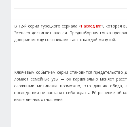
В 12‑й серии турецкого сериала «
Наследник
», которая в
Эсенлер достигает апогея. Предвыборная гонка превр
доверие между союзниками тает с каждой минутой.
Ключевым событием серии становится предательство Де
ломает семейные узы — он кардинально меняет расста
сложными мотивами: возможно, это давняя обида, 
последствия не заставят себя ждать. Её решение обна
выше личных отношений.