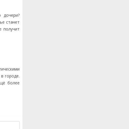
о дочери?
хье станет
е получит
тическими
в городе.
ещё более