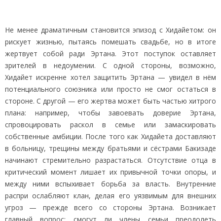
Не менее драматичным становится эпизод с Хидайетом: он
рискует жизнью, пытаясь помешать свадьбе, но в итоге
жертвует собой ради Эртана. Этот поступок оставляет
зрителей в недоумении. С одной стороны, возможно,
Хидайет искренне хотел защитить Эртана — увидел в нём
потенциального союзника или просто не смог остаться в
стороне. С другой — его жертва может быть частью хитрого
плана: например, чтобы завоевать доверие Эртана,
спровоцировать раскол в семье или замаскировать
собственные амбиции. После того как Хидайета доставляют
в больницу, трещины между братьями и сёстрами Бакизаде
начинают стремительно разрастаться. Отсутствие отца в
критический момент лишает их привычной точки опоры, и
между ними вспыхивает борьба за власть. Внутренние
распри ослабляют клан, делая его уязвимым для внешних
угроз — прежде всего со стороны Эртана. Возникает
главный вопрос: смогут ли члены семьи преодолеть