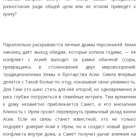
разногласия ради общей цели или их эгоизм приведёт к
краху?
Параллельно раскрываются личные драмы персонажей. Хюма
наконец даёт выход обидам, которые копила годами, — её
конфликт с Асией выходит за рамки обычной ссоры,
превращаясь в столкновение двух мировоззрений:
традиционализма Хюмы и бунтарства Асии. Симла впервые
делится с Тахой болью по отцу, показывая свою уязвимость.
Для Тахи это шанс стать для неё опорой, но одновременно и
риск глубже погрузиться в семейные интриги. Тем временем
к дому незаметно приближается Самет, и его внезапная
близость с Ирем грозит перевернуть привычный уклад жизни
Асии. Если их связь станет известной, это не только
подорвёт доверие Асии к Ирем, но и создаст новый фронт
конфликта внутри дома, а Самет получит рычаг влияния на