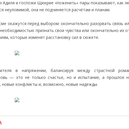
и Адиля и госпожи Щюкрие «поженить» пары показывают, как лю
ся неуловимой, она не подчиняется расчётам и планам.
 Эсме окажутся перед выбором: окончательно разорвать связь и
с необходимостью признать свои чувства или окончательно их о
иям, которые изменят расстановку сил в сюжете.
ителя в напряжении, балансируя между страстной рома
овь — это не только счастье, но и испытание, а прошлое н
, новые конфликты и, возможно, новые надежды.
А