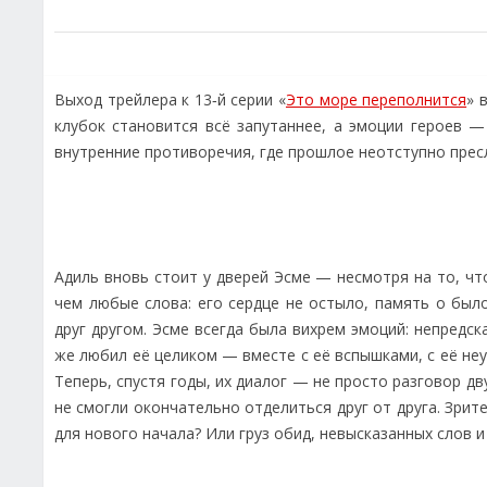
Выход трейлера к 13‑й серии «
Это море переполнится
» 
клубок становится всё запутаннее, а эмоции героев —
внутренние противоречия, где прошлое неотступно пресл
Адиль вновь стоит у дверей Эсме — несмотря на то, что
чем любые слова: его сердце не остыло, память о бы
друг другом. Эсме всегда была вихрем эмоций: непредск
же любил её целиком — вместе с её вспышками, с её не
Теперь, спустя годы, их диалог — не просто разговор дв
не смогли окончательно отделиться друг от друга. Зри
для нового начала? Или груз обид, невысказанных слов