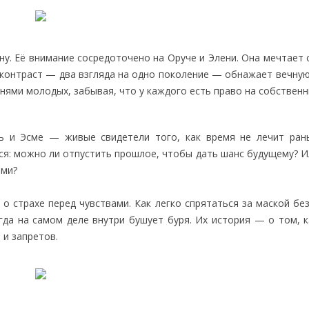
у. Её внимание сосредоточено на Оруче и Элени. Она мечтает 
т контраст — два взгляда на одно поколение — обнажает вечну
ями молодых, забывая, что у каждого есть право на собственн
ь и Эсме — живые свидетели того, как время не лечит ран
ся: можно ли отпустить прошлое, чтобы дать шанс будущему? И
ами?
 страхе перед чувствами. Как легко спрятаться за маской без
огда на самом деле внутри бушует буря. Их история — о том, 
 и запретов.