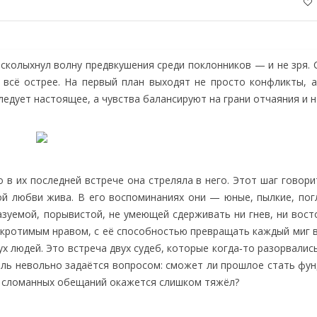
всколыхнул волну предвкушения среди поклонников — и не зря.
 всё острее. На первый план выходят не просто конфликты, а
едует настоящее, а чувства балансируют на грани отчаяния и 
 в их последней встрече она стреляла в него. Этот шаг говор
лой любви жива. В его воспоминаниях они — юные, пылкие, по
азуемой, порывистой, не умеющей сдерживать ни гнев, ни вост
укротимым нравом, с её способностью превращать каждый миг в
ух людей. Это встреча двух судеб, которые когда‑то разорвались
тель невольно задаётся вопросом: сможет ли прошлое стать фу
 и сломанных обещаний окажется слишком тяжёл?