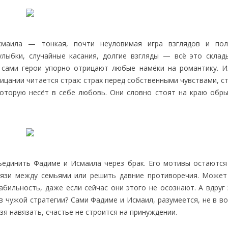
маила — тонкая, почти неуловимая игра взглядов и пол
лыбки, случайные касания, долгие взгляды — всё это склад
 сами герои упорно отрицают любые намёки на романтику. И
цании читается страх: страх перед собственными чувствами, с
 которую несёт в себе любовь. Они словно стоят на краю обры
единить Фадиме и Исмаила через брак. Его мотивы остаются 
вязи между семьями или решить давние противоречия. Может
бильность, даже если сейчас они этого не осознают. А вдруг 
в чужой стратегии? Сами Фадиме и Исмаил, разумеется, не в в
зя навязать, счастье не строится на принуждении.