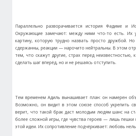
Параллельно разворачивается история Фадиме и Ис
Окружающие замечают: между ними что‑то есть. Их у
картину, которую трудно назвать просто дружбой. Но
сдержанны, реакции — нарочито нейтральны. В этом отри
тем, что скажут другие, страх перед неизвестностью,
сделать шаг вперёд, но и не решаясь отступить.
Тем временем Адиль вынашивает план: он намерен объ
Возможно, он видит в этом союзе способ укрепить с
верит, что такой брак даст молодым людям шанс на ста
более сложной игры, где чувства героев — лишь пешки 
этой идеи. Их сопротивление подчёркивает: любовь нель