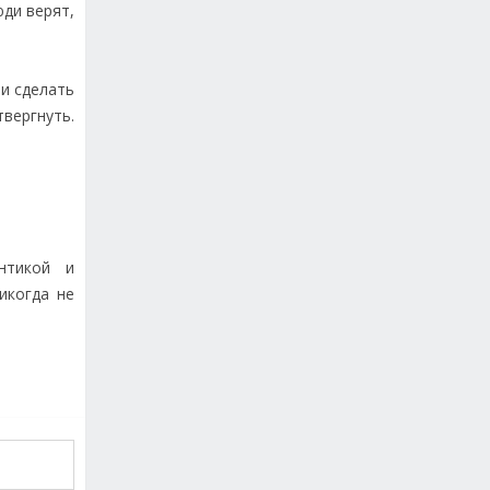
ди верят,
ли сделать
твергнуть.
нтикой и
икогда не