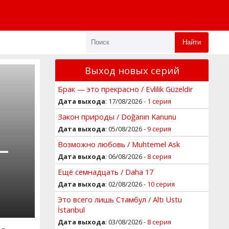
Найти
Выход новых серий
Брак — это прекрасно / Evlilik Güzeldir
Дата выхода
: 17/08/2026 -
1 серия
Закон природы / Doğanın Kanunu
Дата выхода
: 05/08/2026 -
9 серия
Возможно любовь / Muhtemel Ask
—
Дата выхода
: 06/08/2026 -
8 серия
Ещё семнадцать / Daha 17
Дата выхода
: 02/08/2026 -
10 серия
Это всего лишь Стамбул / Altı Ustu
İstanbul
Дата выхода
: 03/08/2026 -
8 серия