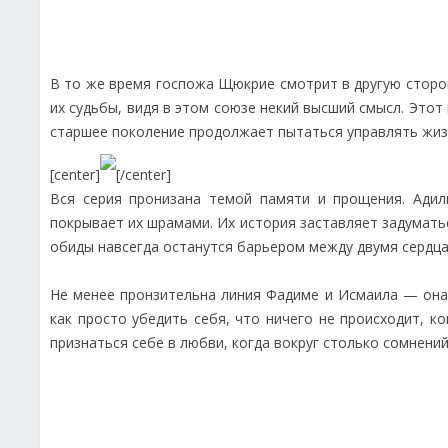
В то же время госпожа Щюкрие смотрит в другую сторон
их судьбы, видя в этом союзе некий высший смысл. Это
старшее поколение продолжает пытаться управлять жизн
[center]
[/center]
Вся серия пронизана темой памяти и прощения. Адил
покрывает их шрамами. Их история заставляет задумать
обиды навсегда останутся барьером между двумя сердц
Не менее пронзительна линия Фадиме и Исмаила — она о
как просто убедить себя, что ничего не происходит, к
признаться себе в любви, когда вокруг столько сомнений