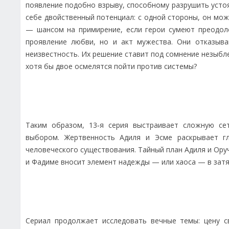
появление подобно взрыву, способному разрушить усто
себе двойственный потенциал: с одной стороны, он може
— шансом на примирение, если герои сумеют преодол
проявление любви, но и акт мужества. Они отказыва
неизвестность. Их решение ставит под сомнение незыбл
хотя бы двое осмелятся пойти против системы?
Таким образом, 13‑я серия выстраивает сложную се
выбором. Жертвенность Адиля и Эсме раскрывает гл
человеческого существования. Тайный план Адиля и Ору
и Фадиме вносит элемент надежды — или хаоса — в зат
Сериал продолжает исследовать вечные темы: цену св