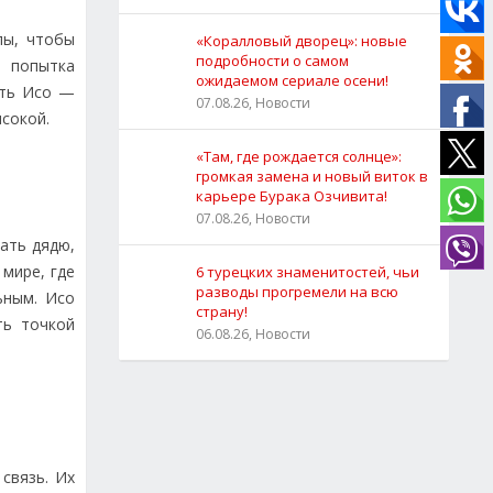
лы, чтобы
«Коралловый дворец»: новые
подробности о самом
я попытка
ожидаемом сериале осени!
ать Исо —
07.08.26, Новости
сокой.
«Там, где рождается солнце»:
громкая замена и новый виток в
карьере Бурака Озчивита!
07.08.26, Новости
ать дядю,
мире, где
6 турецких знаменитостей, чьи
разводы прогремели на всю
ьным. Исо
страну!
ть точкой
06.08.26, Новости
связь. Их