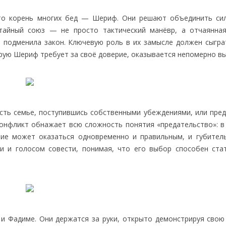
что корень многих бед — Шериф. Они решают объединить си
тайный союз — не просто тактический манёвр, а отчаянна
но подменила закон. Ключевую роль в их замысле должен сыгр
орую Шериф требует за своё доверие, оказывается непомерно вы
сть семье, поступившись собственными убеждениями, или пред
конфликт обнажает всю сложность понятия «предательство»: в 
ие может оказаться одновременно и правильным, и губител
 и голосом совести, понимая, что его выбор способен ста
и Фадиме. Они держатся за руки, открыто демонстрируя свою 