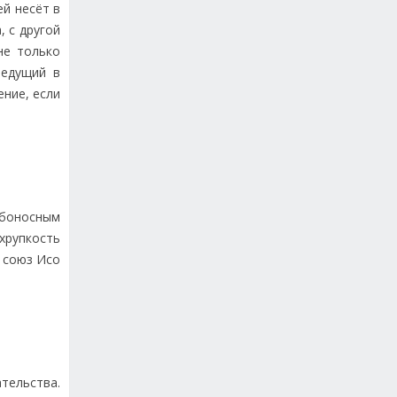
й несёт в
, с другой
не только
ведущий в
ение, если
ьбоносным
хрупкость
 союз Исо
тельства.