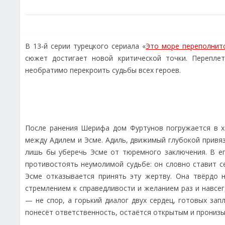
В 13‑й серии турецкого сериала «
Это море переполнит
сюжет достигает новой критической точки. Переплет
необратимо перекроить судьбы всех героев.
После ранения Шерифа дом Фуртунов погружается в х
между Адилем и Эсме. Адиль, движимый глубокой привяз
лишь бы уберечь Эсме от тюремного заключения. В ег
противостоять неумолимой судьбе: он словно ставит с
Эсме отказывается принять эту жертву. Она твёрдо 
стремлением к справедливости и желанием раз и навсег
— не спор, а горький диалог двух сердец, готовых зап
понесёт ответственность, остаётся открытым и прониз