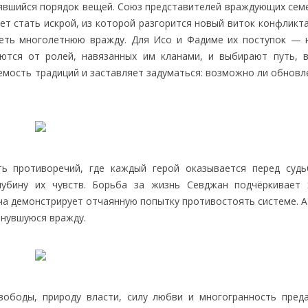
явшийся порядок вещей. Союз представителей враждующих семе
т стать искрой, из которой разгорится новый виток конфликта
еть многолетнюю вражду. Для Исо и Фадиме их поступок — 
ются от ролей, навязанных им кланами, и выбирают путь, 
емость традиций и заставляет задуматься: возможно ли обновл
ть противоречий, где каждый герой оказывается перед суд
убину их чувств. Борьба за жизнь Севджан подчёркивает 
ча демонстрирует отчаянную попытку противостоять системе. А
янувшуюся вражду.
ободы, природу власти, силу любви и многогранность преда