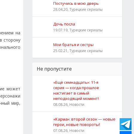
Постучись в мою дверь
28.04.20, Турецкие сериалы
Дочь посла
19.07.19, Турецкие сериалы
рением на
 в сторону
Мои братья и сестры
онального
25.02.21, Турецкие сериалы
Не пропустите
«Ещё семнадцать»: 11‑я
серия — когда прошлое
ние может
настигает в самый
персонажи
неподходящий момент!
чный мир,
08.08.26, Новости
«Карма»: второй сезон — новые
герои, новые повороты!
07.08.26, Новости