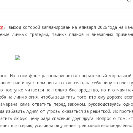
ся
», выход которой запланирован на 9 января 2026 года на кан
ение личных трагедий, тайных планов и внезапных признан
аос. На этом фоне разворачивается напряжённый моральный
анностью и чувством вины, готов взять на себя вину за прест
о поступке читается не только благородство, но и отчаянна
ебя на линию огня, чтобы защитить того, кто ему дороже всег
намерена сама ответить перед законом, руководствуясь одн
да избавить Адиля от угрозы оказаться за решёткой. Их проти
латить любую цену ради спасения друг друга. Вопрос о том, к
ывает всю серию, усиливая ощущение тревожной неопределённо