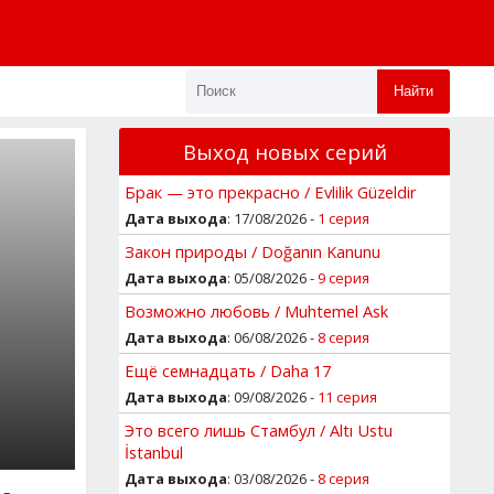
Найти
Выход новых серий
Брак — это прекрасно / Evlilik Güzeldir
Дата выхода
: 17/08/2026 -
1 серия
Закон природы / Doğanın Kanunu
Дата выхода
: 05/08/2026 -
9 серия
Возможно любовь / Muhtemel Ask
Дата выхода
: 06/08/2026 -
8 серия
Ещё семнадцать / Daha 17
Дата выхода
: 09/08/2026 -
11 серия
Это всего лишь Стамбул / Altı Ustu
İstanbul
Дата выхода
: 03/08/2026 -
8 серия