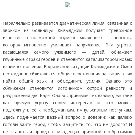
Параллельно развивается драматическая линия, связанная с
звонком из больницы. Кывылджим получает тревожное
известие о возможной подмене младенцев — новость,
которая мгновенно усиливает напряжение. Эта угроза,
касающаяся самого уязвимого — детей, обнажает
глубинные страхи героев и становится катализатором новых
взаимоотношений. В кризисной ситуации Кывылджим и Омер
неожиданно сближаются: общие переживания заставляют их
найти общий язык и объединить усилия. Однако это
сближение становится источником острой ревности и
раздражения для Баде. Она воспринимает их взаимодействие
как прямую угрозу своим интересам и, что может
подтолкнуть её к необдуманным, импульсивным поступкам.
Здесь поднимается важный вопрос о доверии: как далеко
готовы зайти герои, чтобы защитить то, что им дорого? И
не станет ли правда о младенцах причиной необратимых