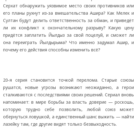
Серхат обнаружить уязвимое место своих противников или
его планы рухнут из‑за вмешательства Ашира? Как Мелек и
Султан будут делить ответственность за обман, и приведёт
ли их конфликт к окончательному разрыву? Какую цену
придётся заплатить Йылдыз за свой поцелуй, и сможет ли
она переиграть Йылдырыма? Что именно задумал Ашир, и
почему его действия способны изменить всё?
20‑я серия становится точкой перелома. Старые союзы
рушатся, новые угрозы возникают неожиданно, а герои
сталкиваются с последствиями своих решений. Сериал вновь
напоминает: в мире борьбы за власть доверие — роскошь,
которую трудно себе позволить, любой союз может
обернуться ловушкой, а единственный шанс выжить — найти
лазейку там, где другие видят только безвыходность.