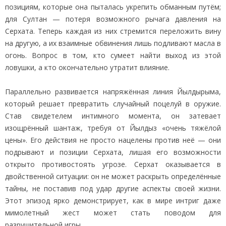
позициям, которые она пыталась укрепить обманным путём;
для Султан — потеря возможного рычага давления на
Серхата. Теперь каждая из них стремится переложить вину
на другую, а их взаимные обвинения лишь подливают масла в
огонь. Вопрос в том, кто сумеет найти выход из этой
ловушки, а кто окончательно утратит влияние.
Параллельно развивается напряжённая линия Йылдырыма,
который решает превратить случайный поцелуй в оружие.
Став свидетелем интимного момента, он затевает
изощрённый шантаж, требуя от Йылдыз «очень тяжёлой
цены». Его действия не просто нацелены против неё — они
подрывают и позиции Серхата, лишая его возможности
открыто противостоять угрозе. Серхат оказывается в
двойственной ситуации: он не может раскрыть определённые
тайны, не поставив под удар другие аспекты своей жизни.
Этот эпизод ярко демонстрирует, как в мире интриг даже
мимолетный жест может стать поводом для
разрушительной игры.