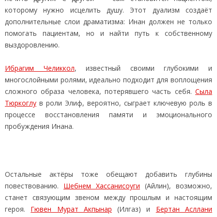
которому нужно исцелить душу. Этот дуализм создаёт
дополнительные слои драматизма: Инан должен не только
помогать пациентам, но и найти путь к собственному
выздоровлению.
Ибрагим Челиккол
, известный своими глубокими и
многослойными ролями, идеально подходит для воплощения
сложного образа человека, потерявшего часть себя.
Сыла
Тюркоглу
в роли Элиф, вероятно, сыграет ключевую роль в
процессе восстановления памяти и эмоционального
пробуждения Инана.
Остальные актёры тоже обещают добавить глубины
повествованию.
Шебнем Хассанисоуги
(Айлин), возможно,
станет связующим звеном между прошлым и настоящим
героя.
Гювен Мурат Акпынар
(Илгаз) и
Бертан Асллани