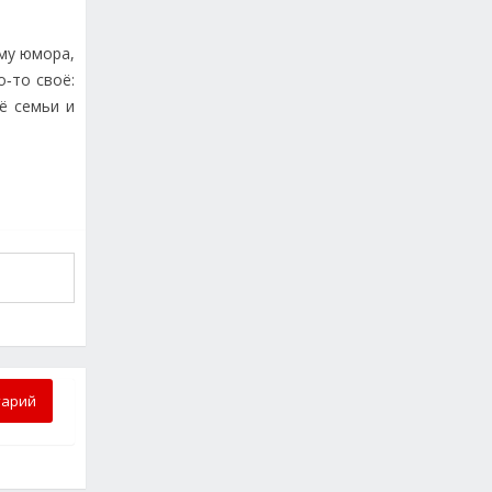
му юмора,
‑то своё:
ё семьи и
тарий