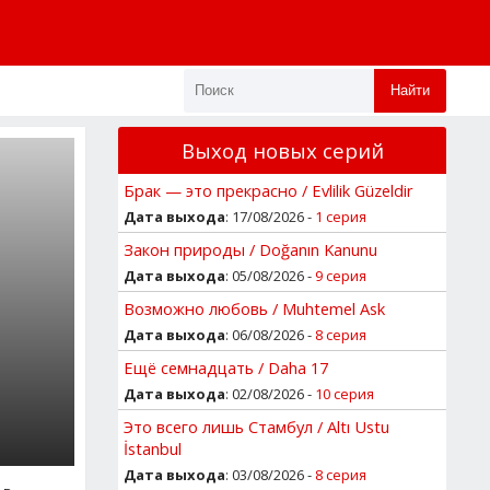
Найти
Выход новых серий
Брак — это прекрасно / Evlilik Güzeldir
Дата выхода
: 17/08/2026 -
1 серия
Закон природы / Doğanın Kanunu
Дата выхода
: 05/08/2026 -
9 серия
Возможно любовь / Muhtemel Ask
Дата выхода
: 06/08/2026 -
8 серия
Ещё семнадцать / Daha 17
Дата выхода
: 02/08/2026 -
10 серия
Это всего лишь Стамбул / Altı Ustu
İstanbul
Дата выхода
: 03/08/2026 -
8 серия