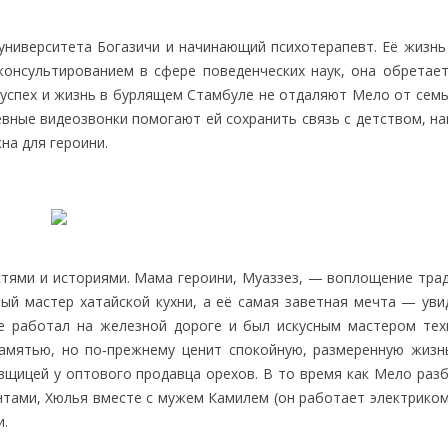
университета Богазичи и начинающий психотерапевт. Её жизнь
консультированием в сфере поведенческих наук, она обретае
 успех и жизнь в бурлящем Стамбуле не отдаляют Мело от семь
евные видеозвонки помогают ей сохранить связь с детством, н
на для героини.
тями и историями. Мама героини, Муаззез, — воплощение тра
ый мастер хатайской кухни, а её самая заветная мечта — уви
е работал на железной дороге и был искусным мастером тех
памятью, но по‑прежнему ценит спокойную, размеренную жизн
вщицей у оптового продавца орехов. В то время как Мело разб
нтами, Хюлья вместе с мужем Камилем (он работает электриком
и.