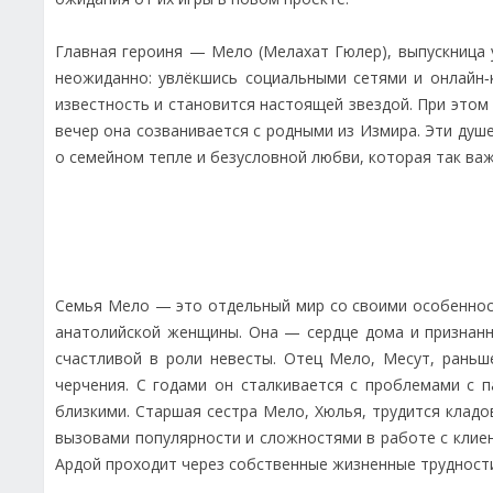
Главная героиня — Мело (Мелахат Гюлер), выпускница 
неожиданно: увлёкшись социальными сетями и онлайн‑
известность и становится настоящей звездой. При этом
вечер она созванивается с родными из Измира. Эти душ
о семейном тепле и безусловной любви, которая так важ
Семья Мело — это отдельный мир со своими особеннос
анатолийской женщины. Она — сердце дома и признанн
счастливой в роли невесты. Отец Мело, Месут, раньш
черчения. С годами он сталкивается с проблемами с 
близкими. Старшая сестра Мело, Хюлья, трудится кладо
вызовами популярности и сложностями в работе с клие
Ардой проходит через собственные жизненные трудност