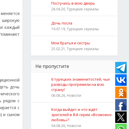
Постучись в мою дверь
28.04.20, Турецкие сериалы
 меняется
т широкую
Дочь посла
и: каждый
19.07.19, Турецкие сериалы
апоминают
Мои братья и сестры
25.02.21, Турецкие сериалы
Не пропустите
6 турецких знаменитостей, чьи
диционной
разводы прогремели на всю
деть дочь
страну!
нического
06.08.26, Новости
ь рядом с
ирается с
Когда выйдет и что ждёт
) и сыном
зрителей в 8-й серии «Возможно
любовь»?
04.08.26, Новости