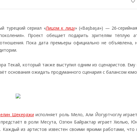
й турецкий сериал «
Лицом к лицу
» («Başbaşa») — 26‑серийна
поколения». Проект обещает подарить зрителям тёплую а
 отношения. Пока дата премьеры официально не объявлена, 
дитории.
ора Текай, который также выступил одним из сценаристов. Ему
даёт основания ожидать продуманного сценария с балансом юмо
Селин Шекерджи
исполняет роль Мело, Али Йогуртчоглу играет
предстаёт в роли Месута, Озгюн Байрактар играет Хюлью, Ю
. Каждый из артистов известен своими яркими работами, что