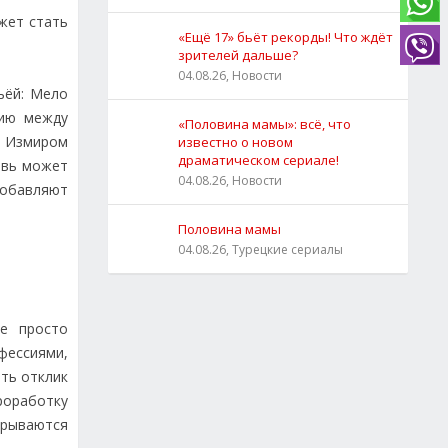
жет стать
«Ещё 17» бьёт рекорды! Что ждёт
зрителей дальше?
04.08.26, Новости
ьёй: Мело
нию между
«Половина мамы»: всё, что
м Измиром
известно о новом
драматическом сериале!
овь может
04.08.26, Новости
добавляют
Половина мамы
04.08.26, Турецкие сериалы
не просто
фессиями,
ть отклик
роработку
крываются