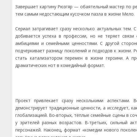
Завершает картину Рюзгяр — обаятельный мастер по р
тем самым недостающим кусочком пазла в жизни Мело.
Сериал затрагивает сразу несколько актуальных тем. 
добивается успеха в профессии, но не теряет связи
амбициями и семейными ценностями. С другой сторо
подчёркивает разницу поколений и подходов к жизни. 
стать катализатором перемен в жизни героини. А 
драматических нот в комедийный формат.
Проект привлекает сразу несколькими аспектами. 
демонстрирует традиционные ценности, а исследует, ка
глобализацией. Во‑вторых, тёплые семейные сцены в с
у зрителей разных возрастов. В‑третьих, сильный ак
персонажей. Наконец, формат «комедии нового поколе