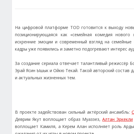
На цифровой платформе TOD готовится к выходу новы
позиционирующаяся как «семейная комедия нового 
искренние эмоции и современный взгляд на семейные
кадры уже появились и заметно подогревают интерес ау
За создание сериала отвечает талантливый режиссёр Б
Эрай Ясин Ышык и Ойкю Текай. Такой авторский состав 
и актуальных жизненных тем.
В проекте задействован сильный актёрский ансамбль:
Деврим Якут воплощает образ Муаззез,
Алтан Эркекли
воплощает Камиля, а Керем Алан исполняет роль Арды
ожидания от их игры в новом проекте.