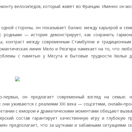
емонту велосипедов, который живёт во Франции. Именно он мо
С одной стороны, он показывает баланс между карьерой и сем
 с родными — история демонстрирует, как сохранить гармо
ны, контраст между современным Стамбулом и традиционны
Романтическая линия Мело и Рюзгяра намекает на то, что люб
проблемы с памятью у Месута и бытовые трудности Хюльи 
Во‑первых, он предлагает современный взгляд на семью: 
к они уживаются с реалиями XXI века — соцсетями, онлайн‑про
очетании с юмором и драматическими моментами обещают вызва
тёрский состав гарантирует качественную игру и глубокую п
ния» предполагает, что за шутками и забавными ситуациями с