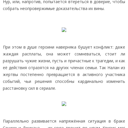
Нур, или, напротив, попытается втереться в доверие, чтобы
собрать неопровержимые доказательства их вины.
При этом в душе героини наверняка бушует конфликт: даже
жаждая расплаты, она может сомневаться, стоит ли
разрушать чужие жизни, пусть и причастные к трагедии, и как
её действия отразятся на других членах семьи. Так Налан из
жертвы постепенно превращается в активного участника
событий, чьи решения способны кардинально изменить
расстановку сил в сериале.
Параллельно развивается напряжённая ситуация в браке
Сенихи и Джихана — их союз трещит по швам. Кризис мог