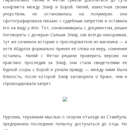
конфликта между Элиф и Борой. Ниляй, известная своим
упорством, не остановилась на полумерах: она
сфотографировала письмо с судебным запретом и оставила
его на виду у Апо. Тот, ознакомившись с документом, решил
поговорить с дочерью Салкым. Элиф, как всегда находчивая,
тут же сочинила историю о преследователе из магазина — и
хотя Абдулла формально принял её слова на веру, сомнения
остались. Ниляй с Фетхи решили проверить версию на
практике: проследив за Элиф, они стали свидетелями её
бурной ссоры с Борой и узнали правду — между ними была
близость, после которой Элиф заговорила о браке, чем и
спровоцировала запрет.
Нурсема, терзаемая мыслью о скором отъезде из Стамбула,
предприняла последнюю попытку достучаться до отца. Но