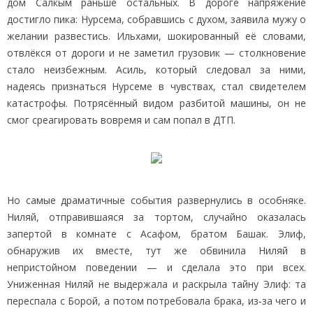
дом Салкым раньше остальных. В дороге напряжение
достигло пика: Нурсема, собравшись с духом, заявила мужу о
желании развестись. Ильхами, шокированный её словами,
отвлёкся от дороги и не заметил грузовик — столкновение
стало неизбежным. Асиль, который следовал за ними,
надеясь признаться Нурсеме в чувствах, стал свидетелем
катастрофы. Потрясённый видом разбитой машины, он не
смог среагировать вовремя и сам попал в ДТП.
Но самые драматичные события развернулись в особняке.
Ниляй, отправившаяся за тортом, случайно оказалась
запертой в комнате с Асафом, братом Башак. Элиф,
обнаружив их вместе, тут же обвинила Ниляй в
непристойном поведении — и сделала это при всех.
Униженная Ниляй не выдержала и раскрыла тайну Элиф: та
переспала с Борой, а потом потребовала брака, из‑за чего и