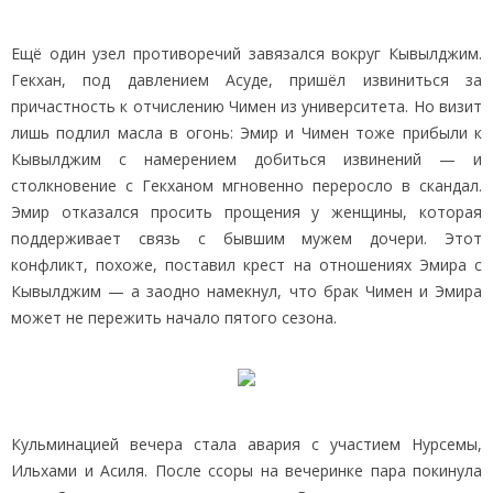
Ещё один узел противоречий завязался вокруг Кывылджим.
Гекхан, под давлением Асуде, пришёл извиниться за
причастность к отчислению Чимен из университета. Но визит
лишь подлил масла в огонь: Эмир и Чимен тоже прибыли к
Кывылджим с намерением добиться извинений — и
столкновение с Гекханом мгновенно переросло в скандал.
Эмир отказался просить прощения у женщины, которая
поддерживает связь с бывшим мужем дочери. Этот
конфликт, похоже, поставил крест на отношениях Эмира с
Кывылджим — а заодно намекнул, что брак Чимен и Эмира
может не пережить начало пятого сезона.
Кульминацией вечера стала авария с участием Нурсемы,
Ильхами и Асиля. После ссоры на вечеринке пара покинула