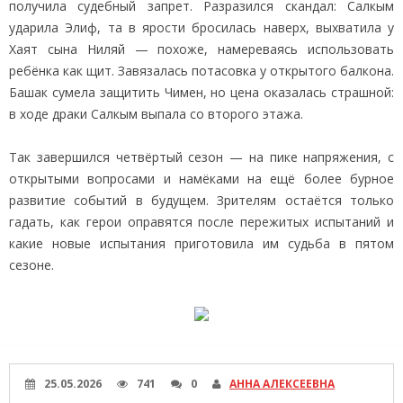
получила судебный запрет. Разразился скандал: Салкым
ударила Элиф, та в ярости бросилась наверх, выхватила у
Хаят сына Ниляй — похоже, намереваясь использовать
ребёнка как щит. Завязалась потасовка у открытого балкона.
Башак сумела защитить Чимен, но цена оказалась страшной:
в ходе драки Салкым выпала со второго этажа.
Так завершился четвёртый сезон — на пике напряжения, с
открытыми вопросами и намёками на ещё более бурное
развитие событий в будущем. Зрителям остаётся только
гадать, как герои оправятся после пережитых испытаний и
какие новые испытания приготовила им судьба в пятом
сезоне.
25.05.2026
741
0
АННА АЛЕКСЕЕВНА