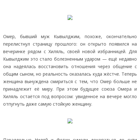
Омер, бывший муж Кывылджим, похоже, окончательно
перелистнул страницу прошлого: он открыто появился на
вечеринке рядом с Хиляль, своей новой избранницей. Для
Кывылджим это стало болезненным ударом — ещё недавно
она надеялась восстановить отношения через общение с
общим сыном, но реальность оказалась куда жёстче. Теперь
женщина вынуждена смириться с тем, что Омер больше не
принадлежит её миру. При этом будущее союза Омера и
Хиляль остаётся под вопросом: увиденное на вечере могло
отпугнуть даже самую стойкую женщину.
Параллельно Ниляй и Фетхи сумели докопаться до сути