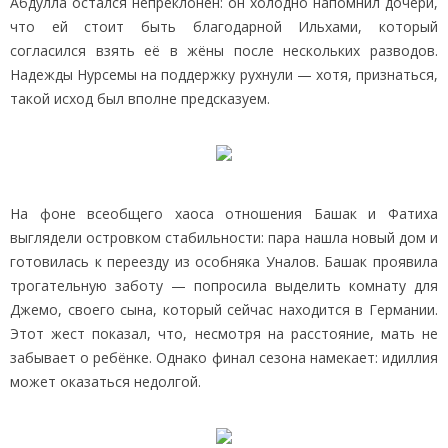
Абдулла остался непреклонен: он холодно напомнил дочери,
что ей стоит быть благодарной Ильхами, который
согласился взять её в жёны после нескольких разводов.
Надежды Нурсемы на поддержку рухнули — хотя, признаться,
такой исход был вполне предсказуем.
На фоне всеобщего хаоса отношения Башак и Фатиха
выглядели островком стабильности: пара нашла новый дом и
готовилась к переезду из особняка Уналов. Башак проявила
трогательную заботу — попросила выделить комнату для
Джемо, своего сына, который сейчас находится в Германии.
Этот жест показал, что, несмотря на расстояние, мать не
забывает о ребёнке. Однако финал сезона намекает: идиллия
может оказаться недолгой.