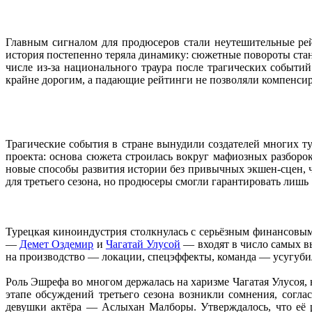
Главным сигналом для продюсеров стали неутешительные рей
история постепенно теряла динамику: сюжетные повороты стан
числе из‑за национального траура после трагических событи
крайне дорогим, а падающие рейтинги не позволяли компенсир
Трагические события в стране вынудили создателей многих 
проекта: основа сюжета строилась вокруг мафиозных разборо
новые способы развития истории без привычных экшен‑сцен, ч
для третьего сезона, но продюсеры смогли гарантировать лишь
Турецкая киноиндустрия столкнулась с серьёзным финансовым
—
Демет Оздемир
и
Чагатай Улусой
— входят в число самых в
на производство — локации, спецэффекты, команда — усугубил
Роль Эшрефа во многом держалась на харизме Чагатая Улусоя, н
этапе обсуждений третьего сезона возникли сомнения, согла
девушки актёра — Аслыхан Малборы. Утверждалось, что её р