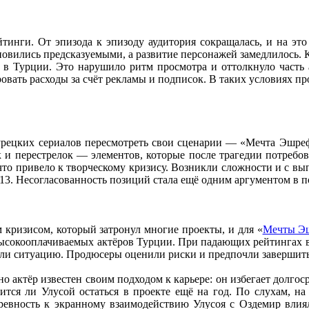
тинги. От эпизода к эпизоду аудитория сокращалась, и на эт
овились предсказуемыми, а развитие персонажей замедлилось. К
й в Турции. Это нарушило ритм просмотра и оттолкнуло часть 
овать расходы за счёт рекламы и подписок. В таких условиях п
турецких сериалов пересмотреть свои сценарии — «Мечта Эшреф
к и перестрелок — элементов, которые после трагедии потребо
то привело к творческому кризису. Возникли сложности и с вып
 13. Несогласованность позиций стала ещё одним аргументом в п
 кризисом, который затронул многие проекты, и для «
Мечты Э
ысокооплачиваемых актёров Турции. При падающих рейтингах в
и ситуацию. Продюсеры оценили риски и предпочли завершить с
о актёр известен своим подходом к карьере: он избегает долгос
сится ли Улусой остаться в проекте ещё на год. По слухам, н
евность к экранному взаимодействию Улусоя с Оздемир влиял