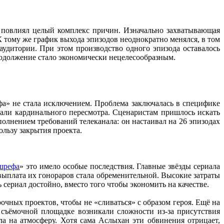
о повлиял целый комплекс причин. Изначально захватывающая
 тому же график выхода эпизодов неоднократно менялся, в том
аудитории. При этом производство одного эпизода оставалось
родолжение стало экономически нецелесообразным.
а» не стала исключением. Проблема заключалась в специфике
вали кардинального пересмотра. Сценаристам пришлось искать
олнением требований телеканала: он настаивал на 26 эпизодах
ользу закрытия проекта.
шрефа
» это имело особые последствия. Главные звёзды сериала
ыплата их гонораров стала обременительной. Высокие затраты
ериал достойно, вместо того чтобы экономить на качестве.
рочных проектов, чтобы не «сливаться» с образом героя. Ещё на
а съёмочной площадке возникали сложности из‑за присутствия
а на атмосферу. Хотя сама Аслыхан эти обвинения отрицает,