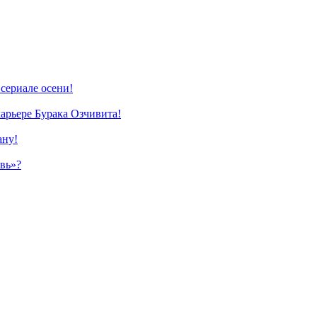
сериале осени!
карьере Бурака Озчивита!
ану!
овь»?