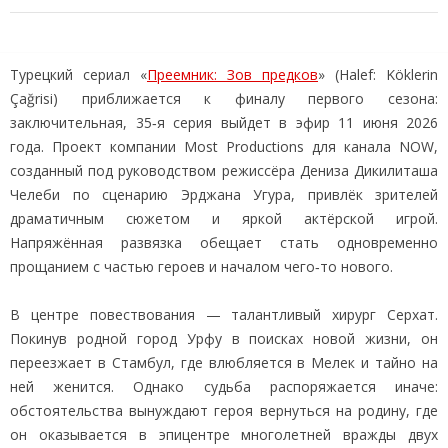
Турецкий сериал «
Преемник: Зов предков
» (Halef: Köklerin
Çağrisi) приближается к финалу первого сезона:
заключительная, 35‑я серия выйдет в эфир 11 июня 2026
года. Проект компании Most Productions для канала NOW,
созданный под руководством режиссёра Дениза Дикилиташа
Челеби по сценарию Эрджана Угура, привлёк зрителей
драматичным сюжетом и яркой актёрской игрой.
Напряжённая развязка обещает стать одновременно
прощанием с частью героев и началом чего‑то нового.
В центре повествования — талантливый хирург Серхат.
Покинув родной город Урфу в поисках новой жизни, он
переезжает в Стамбул, где влюбляется в Мелек и тайно на
ней женится. Однако судьба распоряжается иначе:
обстоятельства вынуждают героя вернуться на родину, где
он оказывается в эпицентре многолетней вражды двух