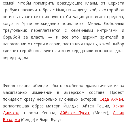
семей. Чтобы примирить враждующие кланы, от Серхата
требуют заключить брак с Йылдыз — девушкой, к которой он
не испытывает никаких чувств. Ситуация достигает предела,
когда в Урфе неожиданно появляется Мелек. Любовный
треугольник переплетается с семейными интригами и
борьбой за власть — и всё это держит зрителей в
напряжении от серии к серии, заставляя гадать, какой выбор
сделает герой: последует ли зову сердца или выполнит долг
перед родом.
Финал сезона обещает быть особенно драматичным из‑за
масштабных изменений в актёрском составе. Проект
покидают сразу несколько ключевых актёров:
Седа Акман
,
воплотившая образ матери Йылдыз, Айтен Ташчи,
Хакан
Динчкол
в роли Кенана,
Айбюке Пусат
(Мелек),
Сезин
Бозаджи
(Севде) и Эмре Булут.