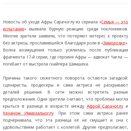
Новость об уходе Афры Сарачоглу из сериала «
Семья — это
испытание
» вызвала бурную реакцию среди поклонников.
Многие зрители заявили, что потеряют интерес к проекту
без актрисы, прославившейся благодаря роли в «
Зимородке
».
Волна возмущения только усилилась после публикации
фрагмента 17‑й серии, где героиня Афры — адвокат Чагла —
погибает от выстрела снайпера Шимшека.
Причины такого сюжетного поворота остаются загадкой:
сценаристы, продюсеры и сама актриса не раскрывают
деталей решения. В сети можно встретить разные
предположения. Одни зрители считают, что проблема могла
крыться в разнице в возрасте между
Афрой Сарачоглу
и
Кенаном Имирзалыоглу
. При этом сама актриса ранее
подчёркивала, что эта разница её не смущает и она с
удовольствием работает с коллегой. Другие предполагают,