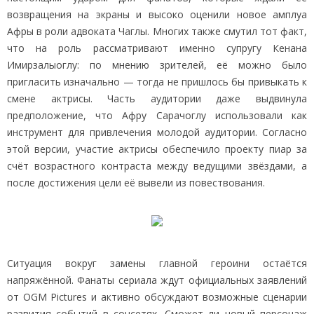
возвращения на экраны и высоко оценили новое амплуа
Афры в роли адвоката Чаглы. Многих также смутил тот факт,
что на роль рассматривают именно супругу Кенана
Имирзалыоглу: по мнению зрителей, её можно было
пригласить изначально — тогда не пришлось бы привыкать к
смене актрисы. Часть аудитории даже выдвинула
предположение, что Афру Сарачоглу использовали как
инструмент для привлечения молодой аудитории. Согласно
этой версии, участие актрисы обеспечило проекту пиар за
счёт возрастного контраста между ведущими звёздами, а
после достижения цели её вывели из повествования.
Ситуация вокруг замены главной героини остаётся
напряжённой. Фанаты сериала ждут официальных заявлений
от OGM Pictures и активно обсуждают возможные сценарии
развития событий в соцсетях. Сможет ли новый персонаж