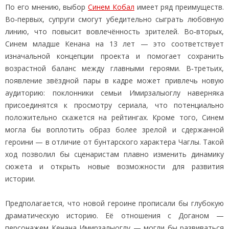
По его мнению, выбор
Синем Кобал
имеет ряд преимуществ.
Во‑первых, супруги смогут убедительно сыграть любовную
линию, что повысит вовлечённость зрителей. Во‑вторых,
Синем младше Кенана на 13 лет — это соответствует
изначальной концепции проекта и помогает сохранить
возрастной баланс между главными героями. В‑третьих,
появление звёздной пары в кадре может привлечь новую
аудиторию: поклонники семьи Имирзалыоглу наверняка
присоединятся к просмотру сериала, что потенциально
положительно скажется на рейтингах. Кроме того, Синем
могла бы воплотить образ более зрелой и сдержанной
героини — в отличие от бунтарского характера Чаглы. Такой
ход позволил бы сценаристам плавно изменить динамику
сюжета и открыть новые возможности для развития
истории.
Предполагается, что новой героине прописали бы глубокую
драматическую историю. Её отношения с Доганом —
персонажем Кенана Имирзалыоглу — могли бы развиваться