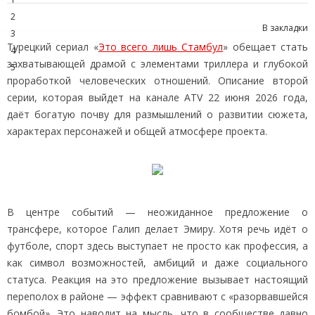
2
В закладки
3
Турецкий сериал «
Это всего лишь Стамбул
» обещает стать
4
захватывающей драмой с элементами триллера и глубокой
5
проработкой человеческих отношений. Описание второй
серии, которая выйдет на канале ATV 22 июня 2026 года,
даёт богатую почву для размышлений о развитии сюжета,
характерах персонажей и общей атмосфере проекта.
В центре событий — неожиданное предложение о
трансфере, которое Галип делает Эмиру. Хотя речь идёт о
футболе, спорт здесь выступает не просто как профессия, а
как символ возможностей, амбиций и даже социального
статуса. Реакция на это предложение вызывает настоящий
переполох в районе — эффект сравнивают с «разорвавшейся
бомбой». Это наводит на мысль, что в сообществе давно