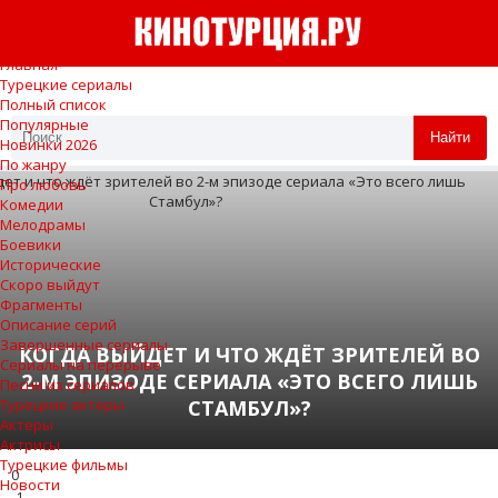
Главная
Турецкие сериалы
Полный список
Популярные
Найти
Новинки 2026
По жанру
Про любовь
Комедии
Мелодрамы
Боевики
Исторические
Скоро выйдут
Фрагменты
Описание серий
Завершенные сериалы
КОГДА ВЫЙДЕТ И ЧТО ЖДЁТ ЗРИТЕЛЕЙ ВО
Сериалы на перерыве
2-М ЭПИЗОДЕ СЕРИАЛА «ЭТО ВСЕГО ЛИШЬ
Песни из сериалов
СТАМБУЛ»?
Турецкие актеры
Актеры
Актрисы
Турецкие фильмы
0
Новости
1