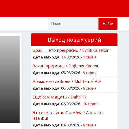
Найти
Выход новых серий
Брак — это прекрасно / Evlilik Güzeldir
Дата выхода
: 17/08/2026 -
1 серия
Закон природы / Doğanın Kanunu
Дата выхода
: 05/08/2026 -
9 серия
Возможно любовь / Muhtemel Ask
Дата выхода
: 06/08/2026 -
8 серия
Ещё семнадцать / Daha 17
Дата выхода
: 02/08/2026 -
10 серия
Это всего лишь Стамбул / Altı Ustu
İstanbul
Дата выхода
: 03/08/2026 -
8 серия