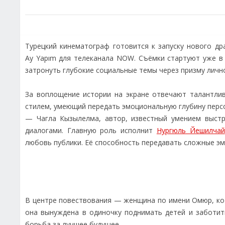
Турецкий кинематограф готовится к запуску нового др
Ay Yapım для телеканала NOW. Съёмки стартуют уже в
затронуть глубокие социальные темы через призму личн
За воплощение истории на экране отвечают талантли
стилем, умеющий передать эмоциональную глубину персо
— Чагла Кызылелма, автор, известный умением выс
диалогами. Главную роль исполнит
Нургюль Йешилчай
любовь публики. Её способность передавать сложные э
В центре повествования — женщина по имени Омюр, ко
она вынуждена в одиночку поднимать детей и заботит
борьба за лучшее будущее.