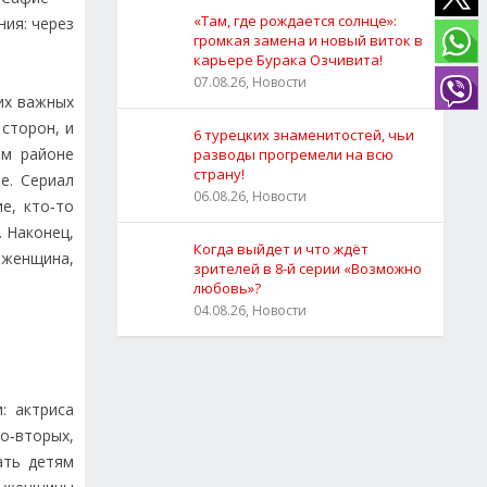
«Там, где рождается солнце»:
ия: через
громкая замена и новый виток в
карьере Бурака Озчивита!
07.08.26, Новости
их важных
 сторон, и
6 турецких знаменитостей, чьи
ом районе
разводы прогремели на всю
страну!
е. Сериал
06.08.26, Новости
е, кто‑то
. Наконец,
Когда выйдет и что ждёт
 женщина,
зрителей в 8-й серии «Возможно
любовь»?
04.08.26, Новости
: актриса
о‑вторых,
ать детям