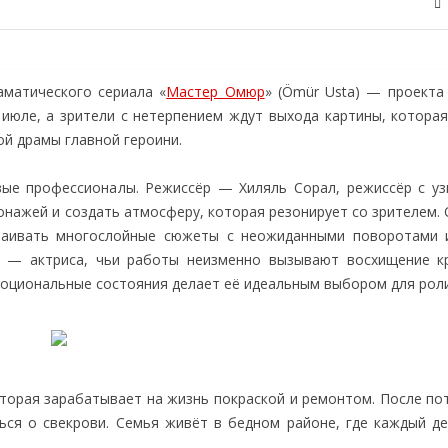
аматического сериала «
Мастер Омюр
» (Ömür Usta) — проекта
 июле, а зрители с нетерпением ждут выхода картины, котора
ой драмы главной героини.
вые профессионалы. Режиссёр — Хиляль Сорал, режиссёр с у
нажей и создать атмосферу, которая резонирует со зрителем. 
траивать многослойные сюжеты с неожиданными поворотами
— актриса, чьи работы неизменно вызывают восхищение к
моциональные состояния делает её идеальным выбором для рол
торая зарабатывает на жизнь покраской и ремонтом. После по
ься о свекрови. Семья живёт в бедном районе, где каждый д