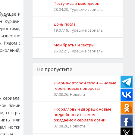
Постучись в мою дверь
28.04.20, Турецкие сериалы
будущее и
н Куршун.
Дочь посла
дностями,
19.07.19, Турецкие сериалы
 известно
. Рядом с
Мои братья и сестры
околений,
25.02.21, Турецкие сериалы
Не пропустите
«Карма»: второй сезон — новые
герои, новые повороты!
07.08.26, Новости
 сериала.
ной линии
«Коралловый дворец»: новые
м, сестры
подробности о самом
ликты или
ожидаемом сериале осени!
07.08.26, Новости
иал нотки
и Сафие —