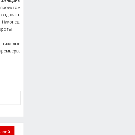
й женщины
 проектом
создавать
Наконец,
ороты.
е тяжёлые
премьеры,
тарий