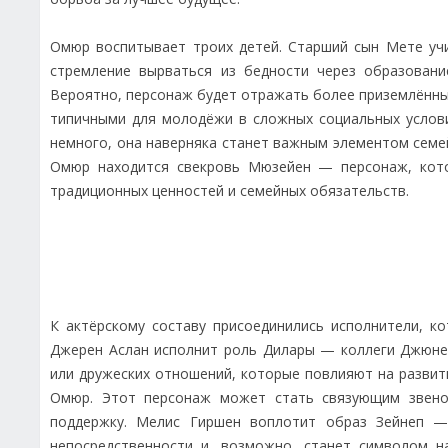
Омюр воспитывает троих детей. Старший сын Мете учи
стремление вырваться из бедности через образован
Вероятно, персонаж будет отражать более приземлённые
типичными для молодёжи в сложных социальных услови
немного, она наверняка станет важным элементом семе
Омюр находится свекровь Мюзейен — персонаж, кото
традиционных ценностей и семейных обязательств.
К актёрскому составу присоединились исполнители, к
Джерен Аслан исполнит роль Дилары — коллеги Джюней
или дружеских отношений, которые повлияют на разви
Омюр. Этот персонаж может стать связующим звено
поддержку. Мелис Гиршен воплотит образ Зейнеп —
непосредственности и, возможно, станет символом 