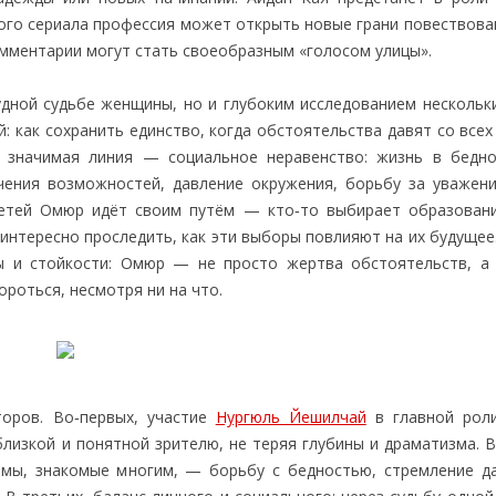
ого сериала профессия может открыть новые грани повествован
омментарии могут стать своеобразным «голосом улицы».
удной судьбе женщины, но и глубоким исследованием нескольк
й: как сохранить единство, когда обстоятельства давят со всех
 значимая линия — социальное неравенство: жизнь в бедн
ичения возможностей, давление окружения, борьбу за уважени
детей Омюр идёт своим путём — кто‑то выбирает образовани
интересно проследить, как эти выборы повлияют на их будущее
ы и стойкости: Омюр — не просто жертва обстоятельств, а
роться, несмотря ни на что.
торов. Во‑первых, участие
Нургюль Йешилчай
в главной роли
лизкой и понятной зрителю, не теряя глубины и драматизма. В
емы, знакомые многим, — борьбу с бедностью, стремление д