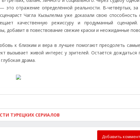
 В‑третьих, баланс личного и социального: через судьбу одно
— это отражение определённой реальности. В‑четвёртых, за
 сценарист Чагла Кызылелма уже доказали свою способность 
ещает качественную режиссуру и продуманный сценарий. 
ры, добавит в повествование свежие краски и неожиданные пов
 любовь к близким и вера в лучшее помогают преодолеть самы
ект вызывает живой интерес у зрителей. Остаётся дождаться 
 глубокая драма.
ОСТИ ТУРЕЦКИХ СЕРИАЛОВ
Добавить коммен