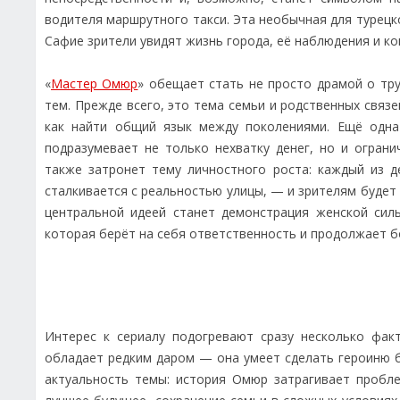
водителя маршрутного такси. Эта необычная для турецк
Сафие зрители увидят жизнь города, её наблюдения и к
«
Мастер Омюр
» обещает стать не просто драмой о тр
тем. Прежде всего, это тема семьи и родственных связе
как найти общий язык между поколениями. Ещё одна
подразумевает не только нехватку денег, но и огран
также затронет тему личностного роста: каждый из 
сталкивается с реальностью улицы, — и зрителям будет 
центральной идеей станет демонстрация женской сил
которая берёт на себя ответственность и продолжает бо
Интерес к сериалу подогревают сразу несколько фак
обладает редким даром — она умеет сделать героиню б
актуальность темы: история Омюр затрагивает пробл