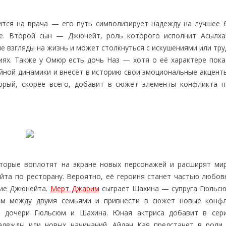
тся на врача — его путь символизирует надежду на лучшее 
ие. Второй сын — Джюнейт, роль которого исполнит Асылха
 взгляды на жизнь и может столкнуться с искушениями или тру
ях. Также у Омюр есть дочь Наз — хотя о её характере пока
йной динамики и внесёт в историю свои эмоциональные акценты
рый, скорее всего, добавит в сюжет элементы конфликта п
оторые воплотят на экране новых персонажей и расширят мир
та по ресторану. Вероятно, её героиня станет частью любов
тие Джюнейта.
Мерт Джарим
сыграет Шахина — супруга Гюльсю
м между двумя семьями и привнести в сюжет новые конф
 дочери Гюльсюм и Шахина. Юная актриса добавит в сер
надежды или новых начинаний. Айдан Кая предстанет в рол