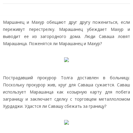
Маршанец и Махур обещают друг другу пожениться, если
переживут перестрелку. Марашанец убеждает Махур и
выводит ее из загородного дома. Люди Саваша ловят
Марашанца. Поженятся ли Марашанец и Махур?
Пострадавший прокурор Толга доставлен в больницу.
Поскольку прокурор жив, круг для Саваша сужается. Саваш
использует Марашанца как козырную карту для побега
заграницу и заключает сделку с торговцем металлоломом
Хурдаджи. Удастся ли Савашу сбежать за границу?