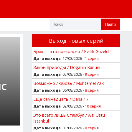
Найти
Выход новых серий
Брак — это прекрасно / Evlilik Güzeldir
Дата выхода
: 17/08/2026 -
1 серия
Закон природы / Doğanın Kanunu
Дата выхода
: 05/08/2026 -
9 серия
Возможно любовь / Muhtemel Ask
НС
Дата выхода
: 06/08/2026 -
8 серия
Ещё семнадцать / Daha 17
Дата выхода
: 02/08/2026 -
10 серия
Это всего лишь Стамбул / Altı Ustu
İstanbul
Дата выхода
: 03/08/2026 -
8 серия