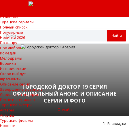
Главная
Турецкие сериалы
Полный список
Популярные
Найти
Новинки 2026
По жанру
Про любовь
Комедии
Мелодрамы
Боевики
Исторические
Скоро выйдут
Фрагменты
Описание серий
ГОРОДСКОЙ ДОКТОР 19 СЕРИЯ
Завершенные сериалы
ОФИЦИАЛЬНЫЙ АНОНС И ОПИСАНИЕ
Сериалы на перерыве
СЕРИИ И ФОТО
Песни из сериалов
Турецкие актеры
Онлайн
Актеры
Актрисы
Турецкие фильмы
В закладки
Новости