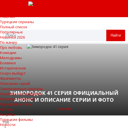
Главная
Турецкие сериалы
Полный список
Популярные
Найти
Новинки 2026
По жанру
Про любовь
Комедии
Мелодрамы
Боевики
Исторические
Скоро выйдут
Фрагменты
Описание серий
Завершенные сериалы
ЗИМОРОДОК 41 СЕРИЯ ОФИЦИАЛЬНЫЙ
Сериалы на перерыве
АНОНС И ОПИСАНИЕ СЕРИИ И ФОТО
Песни из сериалов
Турецкие актеры
Онлайн
Актеры
Актрисы
Турецкие фильмы
100
Новости
1