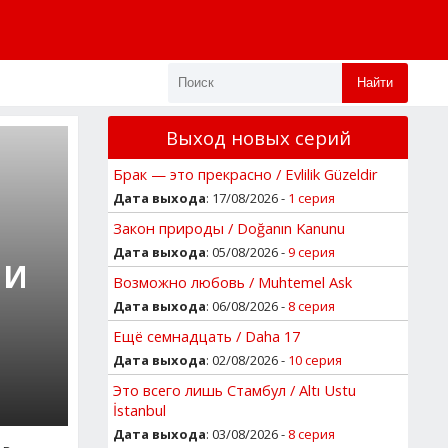
Найти
Выход новых серий
Брак — это прекрасно / Evlilik Güzeldir
Дата выхода
: 17/08/2026 -
1 серия
Закон природы / Doğanın Kanunu
Дата выхода
: 05/08/2026 -
9 серия
 И
Возможно любовь / Muhtemel Ask
Дата выхода
: 06/08/2026 -
8 серия
Ещё семнадцать / Daha 17
Дата выхода
: 02/08/2026 -
10 серия
Это всего лишь Стамбул / Altı Ustu
İstanbul
Дата выхода
: 03/08/2026 -
8 серия