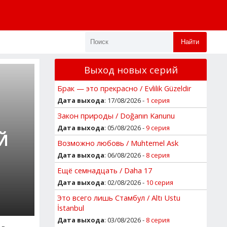
Найти
Выход новых серий
Брак — это прекрасно / Evlilik Güzeldir
Дата выхода
: 17/08/2026 -
1 серия
Закон природы / Doğanın Kanunu
Дата выхода
: 05/08/2026 -
9 серия
Й
Возможно любовь / Muhtemel Ask
Дата выхода
: 06/08/2026 -
8 серия
Ещё семнадцать / Daha 17
Дата выхода
: 02/08/2026 -
10 серия
Это всего лишь Стамбул / Altı Ustu
İstanbul
Дата выхода
: 03/08/2026 -
8 серия